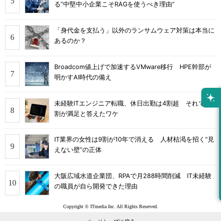
る”中堅中小企業こそRAGを使うべき理由”
「身代金を支払う」以外のランサムウェア対策は本当に
あるのか？
Broadcom値上げで加速するVMware移行 HPE幹部が
明かすAI時代の備え
未経験ITエンジニア転職、休日出勤は4割超 それでも8
割が満足と答えたワケ
IT業界の女性は9割が10年で消える 人材枯渇を招く“見
えない壁”の正体
大阪広域水道企業団、RPAで月288時間削減 IT未経験
の職員が自ら開発できた理由
Copyright © ITmedia Inc. All Rights Reserved.