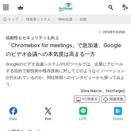
トップ
情報系システム
Web会議
比較
2014年11月20日
信頼性もセキュリティも向上
「Chromebox for meetings」で急加速、Google
のビデオ会議への本気度は高まる一方
Googleのビデオ会議システムやUCツールでは、企業にアピール
する目的で新技術や既存技術に対してどのようなイノベーション
が行われているのか。同社幹部へのインタビューから探ってみよ
う。
[Gina Narcisi，TechTarget]
PC用表示
関連情報
Share
Post
LINE
Hatena