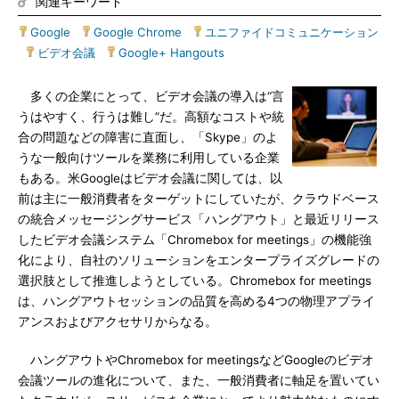
関連キーワード
Google
|
Google Chrome
|
ユニファイドコミュニケーション
|
ビデオ会議
|
Google+ Hangouts
多くの企業にとって、ビデオ会議の導入は“言
うはやすく、行うは難し”だ。高額なコストや統
合の問題などの障害に直面し、「Skype」のよ
うな一般向けツールを業務に利用している企業
もある。米Googleはビデオ会議に関しては、以
前は主に一般消費者をターゲットにしていたが、クラウドベース
の統合メッセージングサービス「ハングアウト」と最近リリース
したビデオ会議システム「Chromebox for meetings」の機能強
化により、自社のソリューションをエンタープライズグレードの
選択肢として推進しようとしている。Chromebox for meetings
は、ハングアウトセッションの品質を高める4つの物理アプライ
アンスおよびアクセサリからなる。
ハングアウトやChromebox for meetingsなどGoogleのビデオ
会議ツールの進化について、また、一般消費者に軸足を置いてい