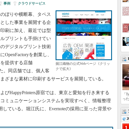
事例
|
クラウドサービス
のぼりや横断幕、タペス
心とした事業を展開する企
ク印刷に加え、最近では型
タルプリントも手掛けてい
このデジタルプリント技術
enFactoryを創業し、
スを提供する店舗
掘江織物の公式Webページ《クリッ
クで拡大》
プンした。同店舗では、個人客
さまざまな素材に印刷するサービスを展開している。
appyPrinters原宿では、東京と愛知を行き来する
「T
っ
内コミュニケーションシステムを実現すべく、情報整理
利用している。堀江氏に、Evernoteの採用に至った背景や
2