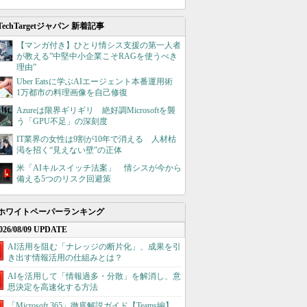
TechTargetジャパン 新着記事
【マンガ付き】ひとり情シス支援の第一人者
が教える”中堅中小企業こそRAGを使うべき
理由”
Uber Eatsに学ぶAIエージェント本番運用術
1万都市の料理画像を自己修復
Azureは限界ギリギリ 絶好調Microsoftを襲
う「GPU不足」の深刻度
IT業界の女性は9割が10年で消える 人材枯
渇を招く“見えない壁”の正体
米「AIキルスイッチ法案」 情シスが今から
備える5つのリスク回避策
ホワイトペーパーランキング
026/08/09 UPDATE
AI活用を阻む「ナレッジの断片化」、成果を引
き出す情報活用の仕組みとは？
AIを活用して「情報過多・分散」を解消し、意
思決定を高速化する方法
「Microsoft 365」徹底解説ガイド【Teams編】