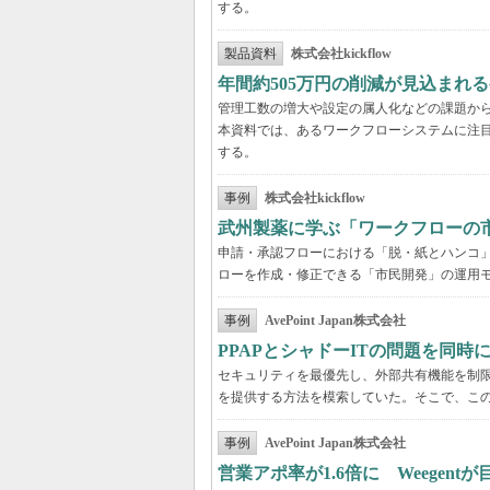
する。
製品資料
株式会社kickflow
年間約505万円の削減が見込まれ
管理工数の増大や設定の属人化などの課題か
本資料では、あるワークフローシステムに注
する。
事例
株式会社kickflow
武州製薬に学ぶ「ワークフローの
申請・承認フローにおける「脱・紙とハンコ
ローを作成・修正できる「市民開発」の運用
事例
AvePoint Japan株式会社
PPAPとシャドーITの問題を同時に解
セキュリティを最優先し、外部共有機能を制
を提供する方法を模索していた。そこで、こ
事例
AvePoint Japan株式会社
営業アポ率が1.6倍に Weegen