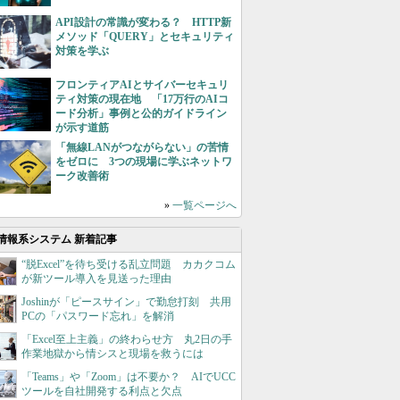
API設計の常識が変わる？ HTTP新
メソッド「QUERY」とセキュリティ
対策を学ぶ
フロンティアAIとサイバーセキュリ
ティ対策の現在地 「17万行のAIコ
ード分析」事例と公的ガイドライン
が示す道筋
「無線LANがつながらない」の苦情
をゼロに 3つの現場に学ぶネットワ
ーク改善術
»
一覧ページへ
情報系システム 新着記事
“脱Excel”を待ち受ける乱立問題 カカクコム
が新ツール導入を見送った理由
Joshinが「ピースサイン」で勤怠打刻 共用
PCの「パスワード忘れ」を解消
「Excel至上主義」の終わらせ方 丸2日の手
作業地獄から情シスと現場を救うには
「Teams」や「Zoom」は不要か？ AIでUCC
ツールを自社開発する利点と欠点