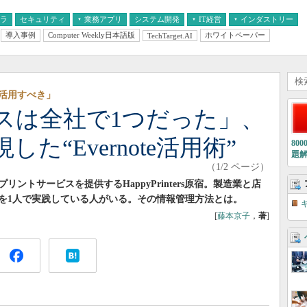
フラ
セキュリティ
業務アプリ
システム開発
IT経営
インダストリー
導入事例
Computer Weekly日本語版
ホワイトペーパー
TechTarget.AI
AI
経営とIT
医療IT
中堅・中小企業とIT
教育IT
活用すべき」
スは全社で1つだった」、
た“Evernote活用術”
80
題
（1/2 ページ）
ントサービスを提供するHappyPrinters原宿。製造業と店
を1人で実践している人がいる。その情報管理方法とは。
[
藤本京子
，
著
]