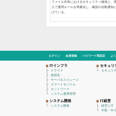
ファイル共有におけるセキュリティ確保と、承認
入で運用ルールを簡素化し、確認の自動通知に
げている。
ログイン
会員登録
パスワード再設定
よ
ITインフラ
セキュリ
クラウド
セキュリ
仮想化
サーバ＆ストレージ
スマートモバイル
ネットワーク
システム運用管理
システム開発
IT経営
システム開発
経営とIT
中堅・中小