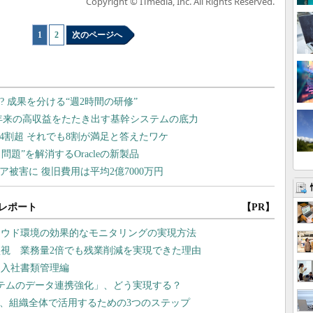
Copyright © ITmedia, Inc. All Rights Reserved.
1
|
2
次のページへ
レポート
【PR】
ラウド環境の効果的なモニタリングの実現方法
監視 業務量2倍でも残業削減を実現できた理由
 入社書類管理編
テムのデータ連携強化」、どう実現する？
い、組織全体で活用するための3つのステップ