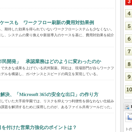
るケースも ワークフロー刷新の費用対効果例
ら、期待した効果を得られていないワークフローシステムも少なくない。
目し、システムの乗り換えや新規導入のケースを基に、費用対効果を紹介
市民開発」 承認業務はどのように変わったのか
」で大きな成果を上げている武州製薬。同社は、現場部門が自らワークフ
モデルを構築し、ガバナンスとスピードの両立を実現している。
決、「Microsoft 365の安全な出口」の作り方
限していた大手前学園では、リスクを抑えつつ利便性を損なわない仕組み
の課題を解消するために採用したのが、あるファイル共有ツールだった。
tが目を付けた営業力強化のポイントは？
トの