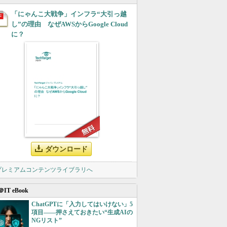
「にゃんこ大戦争」インフラ“大引っ越
し”の理由 なぜAWSからGoogle Cloud
に？
ダウンロード
 プレミアムコンテンツライブラリへ
＠IT eBook
ChatGPTに「入力してはいけない」5
項目――押さえておきたい“生成AIの
NGリスト”