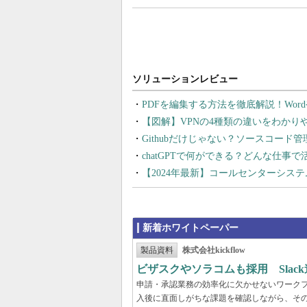
PDFを編集する方法を徹底解説！Wor
【図解】VPNの4種類の違いをわか
Githubだけじゃない？ソースコード
chatGPTで何ができる？どんな仕事
【2024年最新】コールセンターシス
新着ホワイトペーパー
製品資料
株式会社kickflow
ビザスクやソラコムも採用 Slac
申請・承認業務の効率化に欠かせないワーク
入後に直面しがちな課題を確認しながら、そ