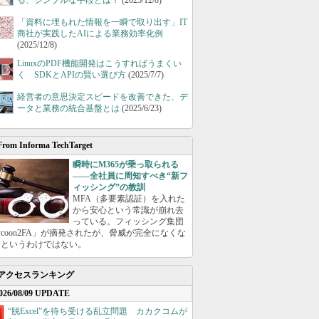
る、シンプルな手段とは？
(2025/12/8)
「資料に埋もれた情報を一瞬で取り出す」IT
商社が実践したAIによる業務効率化例
(2025/12/8)
LinuxのPDF機能開発はこうすればうまくい
く SDKとAPIの賢い選び方
(2025/7/7)
経営者の意思決定スピードを改善できた、デ
ータと業務の統合基盤とは
(2025/6/23)
From Informa TechTarget
瞬時にM365が乗っ取られる
――全社員に周知すべき“新フ
ィッシング”の教訓
MFA（多要素認証）を入れた
から安心という常識が崩れ去
っている。フィッシング集団
ycoon2FA」が摘発されたが、脅威が完全になくな
たというわけではない。
アクセスランキング
026/08/09 UPDATE
“脱Excel”を待ち受ける乱立問題 カカクコムが