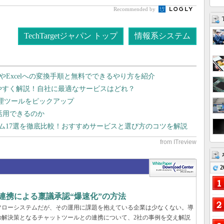
Recommended by
TechTargetジャパン トップ
情報系システム
dやExcelへの変換手順と無料でできるやり方を紹介
りやすく解説！自社に最適なサービスはどれ？
管理ツールをピックアップ
で活用できるのか
テム17選を徹底比較！おすすめサービスと選び方のコツを解説
2
k連携による稟議承認“爆速化”の方法
フローシステムだが、その運用に課題を抱えている企業は少なくない。導
の解決策となるチャットツールとの連携について、2社の事例を交え解説