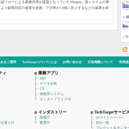
フローによる業務停滞が課題となっていたWeegent。新システムの導
より顧客対応の速度を改善。アポ率が1.6倍に向上するなどの成果を挙
ト構
／B
くあるご質問
TechTargetジャパンとは
お問い合わせ
広告掲載について
利用規
ティ
業務アプリ
ティ
ERP
データ分析
CX
情報系システム
エンタープライズAI
インダストリー
TechTargetサービ
医療IT
ホワイトペーパー
企業とIT
教育IT
RSS一覧
プレゼント＆モニタ