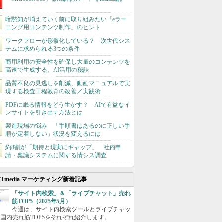
暗黙知が消えていく前に取り組みたい「eラー
ニング用コンテンツ制作」のヒント
ワークフローが形骸化している？ 次世代シス
テムに求められる3つの条件
商用利用の安全性を確保し大量のコンテンツを
高速で生成する、AI活用の秘訣
品質不良の見逃しを削減、動画マニュアルで実
現する検査工程教育の改善／実践術
PDFに眠る情報をどう生かす？ AIで有益なイ
ンサイトを引き出す方法とは
製造現場の悩み 「手順書はあるのに正しい手
順が定着しない」状況を変えるには
約8割が「期待と現実にギャップ」 社内申
請・稟議システムに関する情シス調査
ITmedia マーケティング新着記事
「サイト内検索」＆「ライブチャット」売れ
筋TOP5（2025年5月）
今週は、サイト内検索ツールとライブチャッ
国内売れ筋TOP5をそれぞれ紹介します。