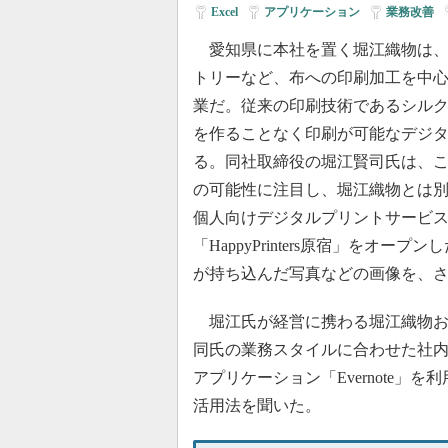
Excel
|
アプリケーション
|
業務改善
|
愛知県に本社を置く堀江織物は、
トリーなど、布への印刷加工を中
業だ。従来の印刷技術であるシル
を作ることなく印刷が可能なデジ
る。同社取締役の堀江賢司氏は、
の可能性に注目し、堀江織物とは別にOp
個人向けデジタルプリントサービ
「HappyPrinters原宿」をオー
が持ち込んだ写真などの画像を、
堀江氏が経営に携わる堀江織物およびH
同氏の業務スタイルに合わせた社
アプリケーション「Evernote」を
活用法を聞いた。