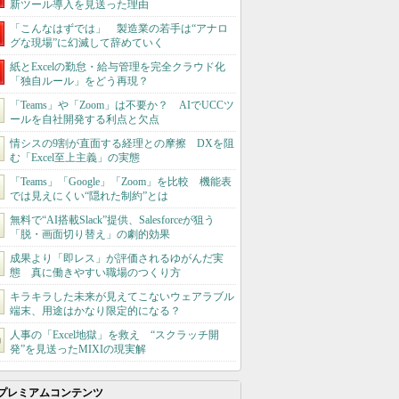
新ツール導入を見送った理由
「こんなはずでは」 製造業の若手は“アナロ
グな現場”に幻滅して辞めていく
紙とExcelの勤怠・給与管理を完全クラウド化
「独自ルール」をどう再現？
「Teams」や「Zoom」は不要か？ AIでUCCツ
ールを自社開発する利点と欠点
情シスの9割が直面する経理との摩擦 DXを阻
む「Excel至上主義」の実態
「Teams」「Google」「Zoom」を比較 機能表
では見えにくい“隠れた制約”とは
無料で“AI搭載Slack”提供、Salesforceが狙う
「脱・画面切り替え」の劇的効果
成果より「即レス」が評価されるゆがんだ実
態 真に働きやすい職場のつくり方
キラキラした未来が見えてこないウェアラブル
端末、用途はかなり限定的になる？
人事の「Excel地獄」を救え “スクラッチ開
発”を見送ったMIXIの現実解
プレミアムコンテンツ