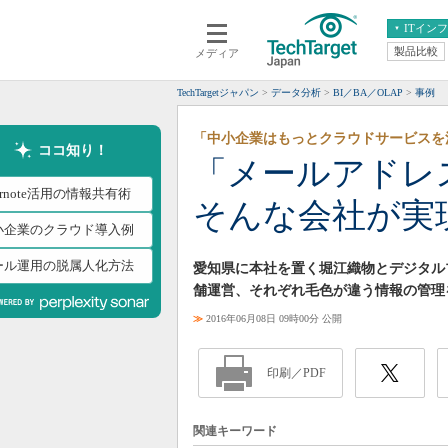
ITイン
製品比較
メディア
クラウド
エンタープライズ
ERP
仮想化
TechTargetジャパン
データ分析
BI／BA／OLAP
事例
データ分析
サーバ＆ストレージ
「中小企業はもっとクラウドサービスを
CX
スマートモバイル
ココ知り！
「メールアドレ
情報系システム
ネットワーク
ernote活用の情報共有術
そんな会社が実現し
システム運用管理
小企業のクラウド導入例
ール運用の脱属人化方法
愛知県に本社を置く堀江織物とデジタルプリ
舗運営、それぞれ毛色が違う情報の管理
≫
2016年06月08日 09時00分 公開
印刷／PDF
関連キーワード