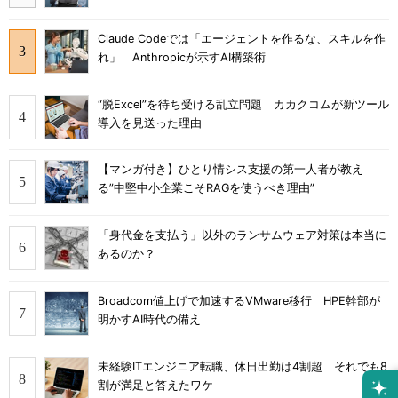
Claude Codeでは「エージェントを作るな、スキルを作
れ」 Anthropicが示すAI構築術
“脱Excel”を待ち受ける乱立問題 カカクコムが新ツール
導入を見送った理由
【マンガ付き】ひとり情シス支援の第一人者が教え
る”中堅中小企業こそRAGを使うべき理由”
「身代金を支払う」以外のランサムウェア対策は本当に
あるのか？
Broadcom値上げで加速するVMware移行 HPE幹部が
明かすAI時代の備え
未経験ITエンジニア転職、休日出勤は4割超 それでも8
割が満足と答えたワケ