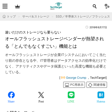
トップ
サーバ＆ストレージ
SSD／半導体ストレージ／フラッシュス
2016年6月17日
速いだけのストレージなら要らない
オールフラッシュストレージベンダーが熱望され
る「とんでもなくすごい」機能とは
オールフラッシュストレージが企業ITシステムにおいてごく当た
り前の存在となる中、IT管理者はデータアクセスの効率化だけで
なく、アナリティクスやデータ保護といった高度な機能も必要と
している。
[
George Crump
，TechTarget]
PC用表示
関連情報
Share
Post
LINE
Hatena