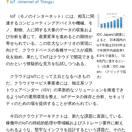
IoT（Internet of Things）
IoT（モノのインターネット）には、相互に関
連するコンピューティングデバイスや機械、モ
ノ、動物、人に関する大量のデータの収集およ
IDC Japanの調査に
び分析を通じて、産業変革を進めるとの期待が
よると、日本国内の
寄せられている。この壮大なシナリオの実現に
IoT市場は2020年ま
向けて、クラウドベースの各種サービスが成熟
で年間平均成長率1
6.9％で成長し、13.
化を始め、果たしてIoTはクラウドで開花できる
8兆円に達するとい
のかという懐疑的な見方を払拭しつつある。
う（出典：IDC Jap
an）《クリックで拡
クラウドはIoTにとって土台となるべきもの
大》
だ。クラウドサービス事業者には、独立系ソフ
トウェアベンダー（ISV）の革新的なソリューションを推進でき
るようIoTの運用環境を整え、IoTデータの保存と分析、セキュリ
ティのための場を提供することが求められている。
今日のクラウドアーキテクトは、新たな課題に直面している。
稼働中のIoTの持続的処理や帯域幅およびストレージ要件に耐え
られるような、堅牢なインフラを設計するという課題だ。そのた