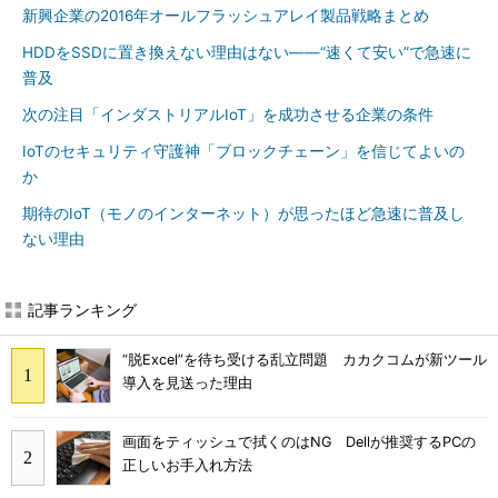
新興企業の2016年オールフラッシュアレイ製品戦略まとめ
HDDをSSDに置き換えない理由はない――“速くて安い”で急速に
普及
次の注目「インダストリアルIoT」を成功させる企業の条件
IoTのセキュリティ守護神「ブロックチェーン」を信じてよいの
か
期待のIoT（モノのインターネット）が思ったほど急速に普及し
ない理由
記事ランキング
“脱Excel”を待ち受ける乱立問題 カカクコムが新ツール
導入を見送った理由
画面をティッシュで拭くのはNG Dellが推奨するPCの
正しいお手入れ方法