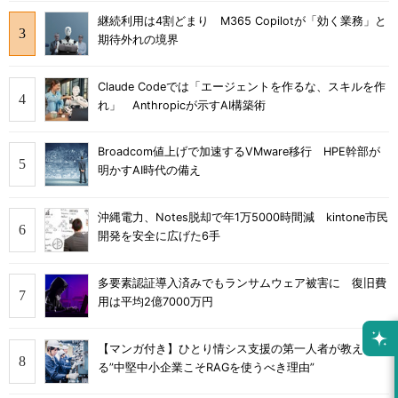
継続利用は4割どまり M365 Copilotが「効く業務」と
期待外れの境界
Claude Codeでは「エージェントを作るな、スキルを作
れ」 Anthropicが示すAI構築術
Broadcom値上げで加速するVMware移行 HPE幹部が
明かすAI時代の備え
沖縄電力、Notes脱却で年1万5000時間減 kintone市民
開発を安全に広げた6手
多要素認証導入済みでもランサムウェア被害に 復旧費
用は平均2億7000万円
【マンガ付き】ひとり情シス支援の第一人者が教え
る”中堅中小企業こそRAGを使うべき理由”