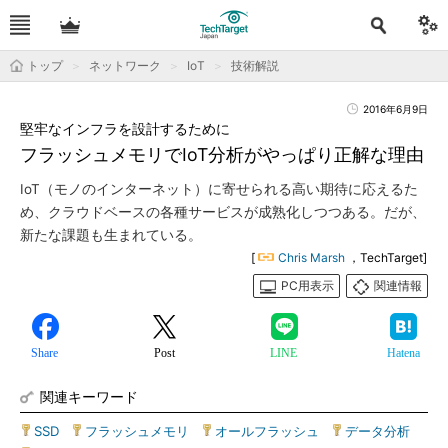
トップ
ネットワーク
IoT
技術解説
2016年6月9日
堅牢なインフラを設計するために
フラッシュメモリでIoT分析がやっぱり正解な理由
IoT（モノのインターネット）に寄せられる高い期待に応えるた
め、クラウドベースの各種サービスが成熟化しつつある。だが、
新たな課題も生まれている。
[
Chris Marsh
，TechTarget]
PC用表示
関連情報
Share
Post
LINE
Hatena
関連キーワード
SSD
|
フラッシュメモリ
|
オールフラッシュ
|
データ分析
|