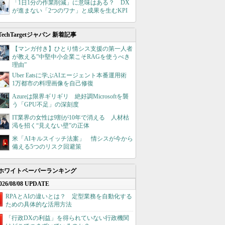
「1日1分の作業削減」に意味はある？ DX
が進まない「2つのワナ」と成果を生むKPI
TechTargetジャパン 新着記事
【マンガ付き】ひとり情シス支援の第一人者
が教える”中堅中小企業こそRAGを使うべき
理由”
Uber Eatsに学ぶAIエージェント本番運用術
1万都市の料理画像を自己修復
Azureは限界ギリギリ 絶好調Microsoftを襲
う「GPU不足」の深刻度
IT業界の女性は9割が10年で消える 人材枯
渇を招く“見えない壁”の正体
米「AIキルスイッチ法案」 情シスが今から
備える5つのリスク回避策
ホワイトペーパーランキング
026/08/08 UPDATE
RPAとAIの違いとは？ 定型業務を自動化する
ための具体的な活用方法
「行政DXの利益」を得られていない行政機関