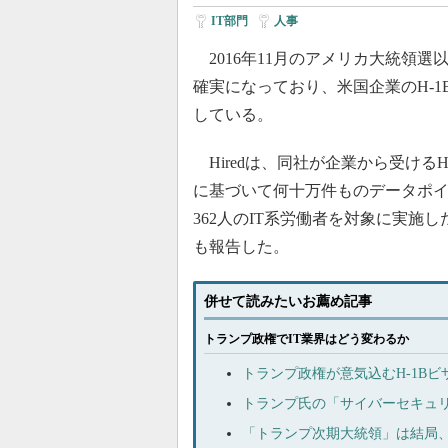
IT部門
|
人事
2016年11月のアメリカ大統領選以
確実になっており、米国企業のH-
している。
Hiredは、同社が企業から受けるH
に基づいて何十万件ものデータポ
362人のIT系労働者を対象に実施
も報告した。
併せて読みたいお薦め記事
トランプ政権でIT業界はどう変わるか
トランプ政権が意気込むH-1B
トランプ氏の「サイバーセキュ
「トランプ次期大統領」は結局、Ap