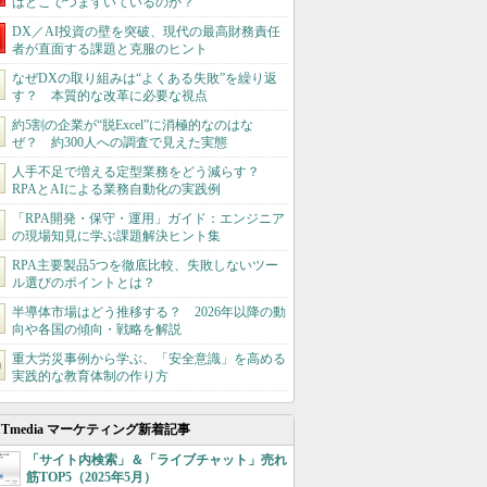
はどこでつまずいているのか？
DX／AI投資の壁を突破、現代の最高財務責任
者が直面する課題と克服のヒント
なぜDXの取り組みは“よくある失敗”を繰り返
す？ 本質的な改革に必要な視点
約5割の企業が“脱Excel”に消極的なのはな
ぜ？ 約300人への調査で見えた実態
人手不足で増える定型業務をどう減らす？
RPAとAIによる業務自動化の実践例
「RPA開発・保守・運用」ガイド：エンジニア
の現場知見に学ぶ課題解決ヒント集
RPA主要製品5つを徹底比較、失敗しないツー
ル選びのポイントとは？
半導体市場はどう推移する？ 2026年以降の動
向や各国の傾向・戦略を解説
重大労災事例から学ぶ、「安全意識」を高める
実践的な教育体制の作り方
ITmedia マーケティング新着記事
「サイト内検索」＆「ライブチャット」売れ
筋TOP5（2025年5月）