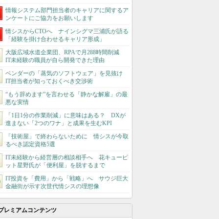
情報システム部門担当者のキャリアに関するア
ンケートにご協力をお願いします
情シスからCTOへ ナインシグマ三浦氏が語る
「経験を掛け合わせるキャリア形成」
大阪広域水道企業団、RPAで月288時間削減
IT未経験の職員が自ら開発できた理由
ベンダーの「蒸気のソフトウェア」を見抜け
IT担当者が知っておくべき交渉術
“もう辞めます”を言わせる「静かな解雇」の最
悪な実情
「1日1分の作業削減」に意味はある？ DXが
進まない「2つのワナ」と成果を生むKPI
「技術屋」で終わらないために 情シスが今取
るべき認定資格5選
IT未経験から経営層の相談相手へ 花キューピ
ット星野氏が「便利屋」を脱するまで
IT投資を「費用」から「戦略」へ サウジ巨大
金融街が示す次世代情シスの理想像
プレミアムコンテンツ