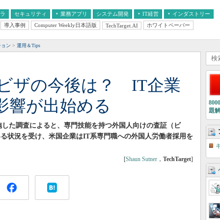
フラ
セキュリティ
業務アプリ
システム開発
IT経営
インダストリー
導入事例
Computer Weekly日本語版
ホワイトペーパー
TechTarget.AI
AI
経営とIT
医療IT
中堅・中小企業とIT
教育IT
ション
運用＆Tips
Bビザの今後は？ IT企業
影響が出始める
80
題
実施した調査によると、専門技能を持つ外国人向けの査証（ビ
いる状況を受け、米国企業はIT系専門職への外国人労働者採用を
[
Shaun Sutner
，
TechTarget
]