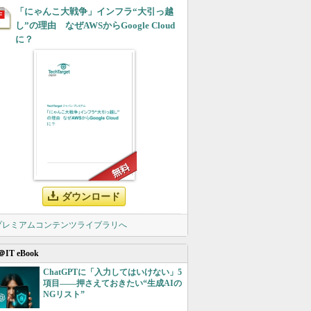
「にゃんこ大戦争」インフラ“大引っ越
し”の理由 なぜAWSからGoogle Cloud
に？
ダウンロード
 プレミアムコンテンツライブラリへ
＠IT eBook
ChatGPTに「入力してはいけない」5
項目――押さえておきたい“生成AIの
NGリスト”