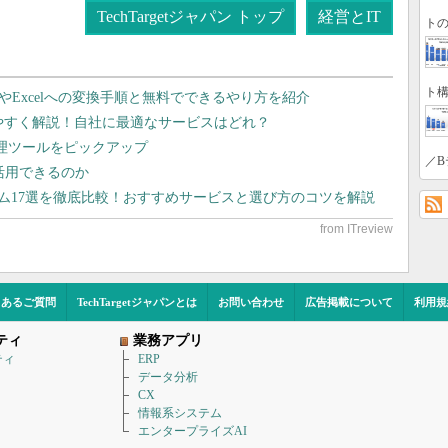
TechTargetジャパン トップ
経営とIT
トの
ト構
dやExcelへの変換手順と無料でできるやり方を紹介
りやすく解説！自社に最適なサービスはどれ？
管理ツールをピックアップ
／B
で活用できるのか
テム17選を徹底比較！おすすめサービスと選び方のコツを解説
くあるご質問
TechTargetジャパンとは
お問い合わせ
広告掲載について
利用規
ティ
業務アプリ
ティ
ERP
データ分析
CX
情報系システム
エンタープライズAI