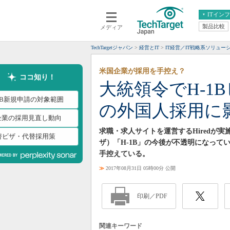
ITイン
製品比較
メディア
クラウド
エンタープライズ
ERP
仮想化
TechTargetジャパン
経営とIT
IT経営／IT戦略系ソリュー
データ分析
サーバ＆ストレージ
米国企業が採用を手控え？
CX
スマートモバイル
ココ知り！
大統領令でH-1
情報系システム
ネットワーク
-1B新規申請の対象範囲
の外国人採用に
システム運用管理
T企業の採用見直し動向
求職・求人サイトを運営するHiredが
替ビザ・代替採用策
ザ）「H-1B」の今後が不透明になって
手控えている。
≫
2017年08月31日 05時00分 公開
印刷／PDF
関連キーワード