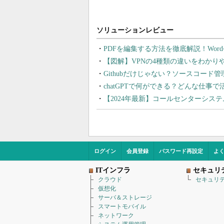
PDFを編集する方法を徹底解説！Wor
【図解】VPNの4種類の違いをわか
Githubだけじゃない？ソースコード
chatGPTで何ができる？どんな仕事
【2024年最新】コールセンターシス
ログイン
会員登録
パスワード再設定
よ
ITインフラ
セキュリ
クラウド
セキュリ
仮想化
サーバ＆ストレージ
スマートモバイル
ネットワーク