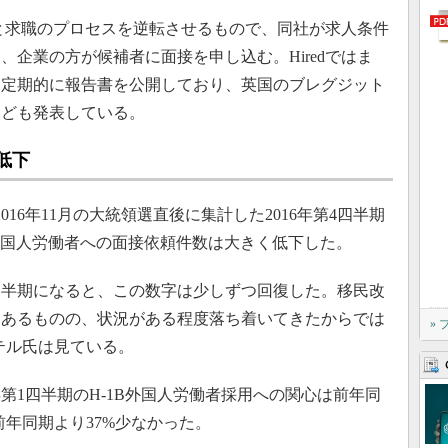
人と求職のプロセスを逆転させるもので、同社が求人条件
企業の方が候補者に面接を申し込む。Hiredではま
て定期的に報告書を公開しており、英国のブレグジット
なども発表している。
低下
2016年11月の大統領選直後に集計した2016年第4四半期
外国人労働者への面接依頼件数は大きく低下した。
2四半期になると、この数字は少しずつ回復した。移民改
はあるものの、状況がある程度落ち着いてきたからでは
»
パテル氏は見ている。
第1四半期のH-1B外国人労働者採用への関心は前年同
前年同期より37%少なかった。