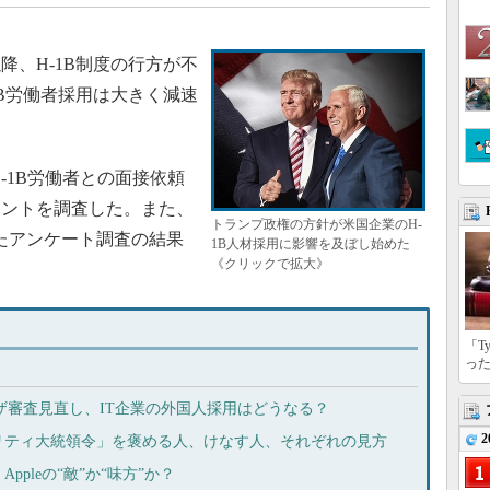
降、H-1B制度の行方が不
1B労働者採用は大きく減速
-1B労働者との面接依頼
イントを調査した。また、
トランプ政権の方針が米国企業のH-
したアンケート調査の結果
1B人材採用に影響を及ぼし始めた
《クリックで拡大》
「T
っ
ビザ審査見直し、IT企業の外国人採用はどうなる？
2
リティ大統領令」を褒める人、けなす人、それぞれの見方
pleの“敵”か“味方”か？