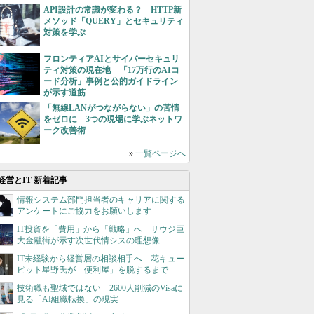
API設計の常識が変わる？ HTTP新
メソッド「QUERY」とセキュリティ
対策を学ぶ
フロンティアAIとサイバーセキュリ
ティ対策の現在地 「17万行のAIコ
ード分析」事例と公的ガイドライン
が示す道筋
「無線LANがつながらない」の苦情
をゼロに 3つの現場に学ぶネットワ
ーク改善術
»
一覧ページへ
経営とIT 新着記事
情報システム部門担当者のキャリアに関する
アンケートにご協力をお願いします
IT投資を「費用」から「戦略」へ サウジ巨
大金融街が示す次世代情シスの理想像
IT未経験から経営層の相談相手へ 花キュー
ピット星野氏が「便利屋」を脱するまで
技術職も聖域ではない 2600人削減のVisaに
見る「AI組織転換」の現実