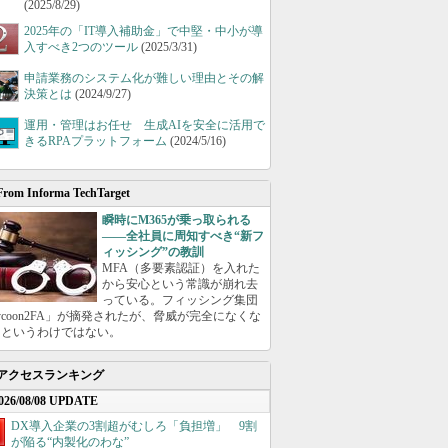
(2025/8/29)
2025年の「IT導入補助金」で中堅・中小が導
入すべき2つのツール
(2025/3/31)
申請業務のシステム化が難しい理由とその解
決策とは
(2024/9/27)
運用・管理はお任せ 生成AIを安全に活用で
きるRPAプラットフォーム
(2024/5/16)
From Informa TechTarget
瞬時にM365が乗っ取られる
――全社員に周知すべき“新フ
ィッシング”の教訓
MFA（多要素認証）を入れた
から安心という常識が崩れ去
っている。フィッシング集団
ycoon2FA」が摘発されたが、脅威が完全になくな
たというわけではない。
アクセスランキング
026/08/08 UPDATE
DX導入企業の3割超がむしろ「負担増」 9割
が陥る“内製化のわな”