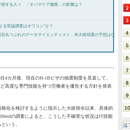
予想する人々 「オバマケア撤廃」の影響は？
よる世論調査はオワコン”か？
面目丸つぶれのデータサイエンティスト、米大統領選の予想はな
4カ月後、現在のH-1Bビザの抽選制度を見直して、
など高度な専門技能を持つ労働者を優先する方針を発表
厳格化を検討するように指示した大統領令以来、具体的
iredの調査によると、こうした不確実な状況はIT技能
るという。