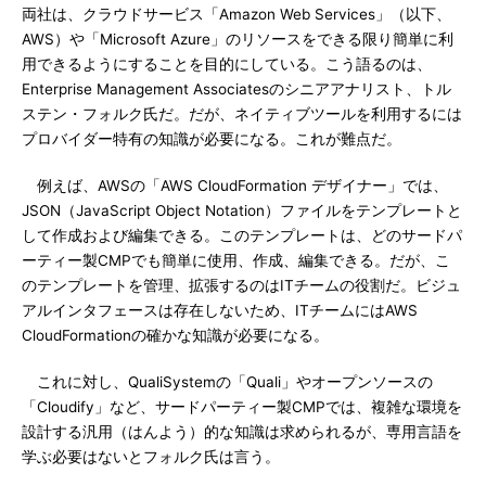
両社は、クラウドサービス「Amazon Web Services」（以下、
AWS）や「Microsoft Azure」のリソースをできる限り簡単に利
用できるようにすることを目的にしている。こう語るのは、
Enterprise Management Associatesのシニアアナリスト、トル
ステン・フォルク氏だ。だが、ネイティブツールを利用するには
プロバイダー特有の知識が必要になる。これが難点だ。
例えば、AWSの「AWS CloudFormation デザイナー」では、
JSON（JavaScript Object Notation）ファイルをテンプレートと
して作成および編集できる。このテンプレートは、どのサードパ
ーティー製CMPでも簡単に使用、作成、編集できる。だが、こ
のテンプレートを管理、拡張するのはITチームの役割だ。ビジュ
アルインタフェースは存在しないため、ITチームにはAWS
CloudFormationの確かな知識が必要になる。
これに対し、QualiSystemの「Quali」やオープンソースの
「Cloudify」など、サードパーティー製CMPでは、複雑な環境を
設計する汎用（はんよう）的な知識は求められるが、専用言語を
学ぶ必要はないとフォルク氏は言う。