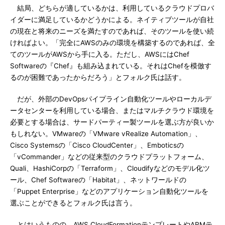
結局、どちらが適しているかは、利用しているクラウドプロバ
イダーに満足しているかどうかによる。ネイティブツールが自社
の現在と将来のニーズを満たすのであれば、そのツールを使い続
ければよい。「完全にAWSのみの環境を構築するのであれば、全
てのツールがAWSから手に入る。ただし、AWSにはChef
Softwareの『Chef』も組み込まれている。それはChefを模倣す
るのが困難であったからだろう」とフォルク氏は話す。
だが、外部のDevOpsパイプライン自動化ツールやローカルデ
ータセンターを利用している場合、またはマルチクラウド環境を
必要とする場合は、サードパーティー製ツールを選ぶ方が良いか
もしれない。VMwareの「VMware vRealize Automation」、
Cisco Systemsの「Cisco CloudCenter」、Emboticsの
「vCommander」などの従来型のクラウドプラットフォーム、
Quali、HashiCorpの「Terraform」、Cloudifyなどのモデル化ツ
ール、Chef Softwareの「Habitat」、ネットワールドの
「Puppet Enterprise」などのアプリケーション自動化ツールを
選ぶことができるとフォルク氏は言う。
とはいうものの、AWS CloudFormationテンプレートやARMテ