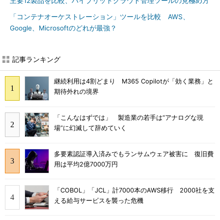
主要12製品を比較、ハイブリッドクラウド管理ツールの見極め方
「コンテナオーケストレーション」ツールを比較 AWS、
Google、Microsoftのどれが最強？
記事ランキング
継続利用は4割どまり M365 Copilotが「効く業務」と
期待外れの境界
「こんなはずでは」 製造業の若手は“アナログな現
場”に幻滅して辞めていく
多要素認証導入済みでもランサムウェア被害に 復旧費
用は平均2億7000万円
「COBOL」「JCL」計7000本のAWS移行 2000社を支
える給与サービスを襲った危機