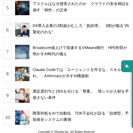
アスクルはなぜ侵害されたのか クラウドの安全神話を
崩す「例外」の正体
DX導入企業の3割超がむしろ「負担増」 9割が陥る“内
製化のわな”
Broadcom値上げで加速するVMware移行 HPE幹部が
明かすAI時代の備え
Claude Codeでは「エージェントを作るな、スキルを作
れ」 Anthropicが示すAI構築術
満足度87%と28%を分ける「尊重」 情シスが人材を手
放さない条件
障害対処をAIで自動化 TDK子会社が語る「自律型」予
知保全システムの裏側
Copyright © ITmedia Inc. All Rights Reserved.