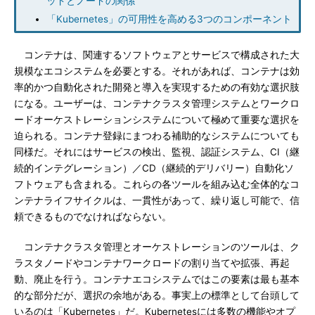
ッドとノードの関係
「Kubernetes」の可用性を高める3つのコンポーネント
コンテナは、関連するソフトウェアとサービスで構成された大
規模なエコシステムを必要とする。それがあれば、コンテナは効
率的かつ自動化された開発と導入を実現するための有効な選択肢
になる。ユーザーは、コンテナクラスタ管理システムとワークロ
ードオーケストレーションシステムについて極めて重要な選択を
迫られる。コンテナ登録にまつわる補助的なシステムについても
同様だ。それにはサービスの検出、監視、認証システム、CI（継
続的インテグレーション）／CD（継続的デリバリー）自動化ソ
フトウェアも含まれる。これらの各ツールを組み込む全体的なコ
ンテナライフサイクルは、一貫性があって、繰り返し可能で、信
頼できるものでなければならない。
コンテナクラスタ管理とオーケストレーションのツールは、ク
ラスタノードやコンテナワークロードの割り当てや拡張、再起
動、廃止を行う。コンテナエコシステムではこの要素は最も基本
的な部分だが、選択の余地がある。事実上の標準として台頭して
いるのは「Kubernetes」だ。Kubernetesには多数の機能やオプ