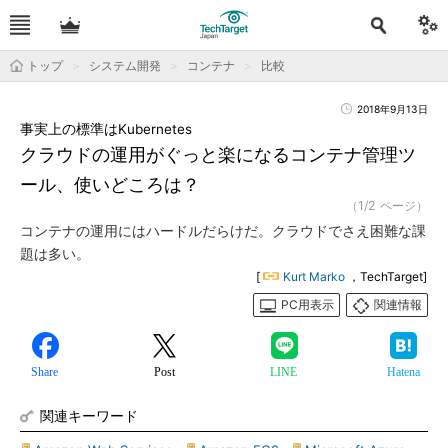
トップ
システム開発
コンテナ
比較
2018年9月13日
事実上の標準はKubernetes
クラウドの運用がぐっと楽になるコンテナ管理ツ
ール、使いどころは？
（1/2 ページ）
コンテナの運用にはハードルだらけだ。クラウドでさえ困難な課
題は多い。
[
Kurt Marko
，TechTarget]
PC用表示
関連情報
Share
Post
LINE
Hatena
関連キーワード