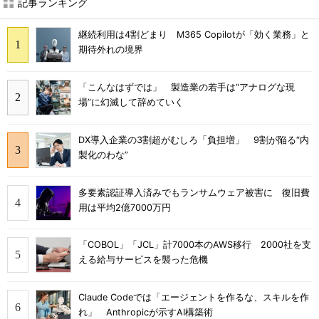
記事ランキング
継続利用は4割どまり M365 Copilotが「効く業務」と
期待外れの境界
「こんなはずでは」 製造業の若手は“アナログな現
場”に幻滅して辞めていく
DX導入企業の3割超がむしろ「負担増」 9割が陥る“内
製化のわな”
多要素認証導入済みでもランサムウェア被害に 復旧費
用は平均2億7000万円
「COBOL」「JCL」計7000本のAWS移行 2000社を支
える給与サービスを襲った危機
Claude Codeでは「エージェントを作るな、スキルを作
れ」 Anthropicが示すAI構築術