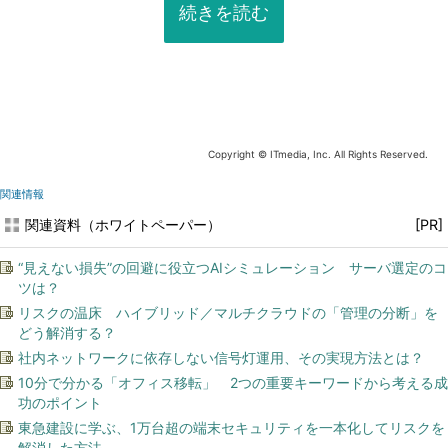
続きを読む
Copyright © ITmedia, Inc. All Rights Reserved.
関連情報
関連資料（ホワイトペーパー）
[PR]
“見えない損失”の回避に役立つAIシミュレーション サーバ選定のコ
ツは？
リスクの温床 ハイブリッド／マルチクラウドの「管理の分断」を
どう解消する？
社内ネットワークに依存しない信号灯運用、その実現方法とは？
10分で分かる「オフィス移転」 2つの重要キーワードから考える成
功のポイント
東急建設に学ぶ、1万台超の端末セキュリティを一本化してリスクを
解消した方法