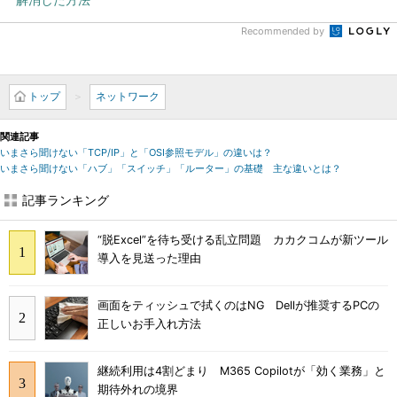
Recommended by
トップ
ネットワーク
関連記事
いまさら聞けない「TCP/IP」と「OSI参照モデル」の違いは？
いまさら聞けない「ハブ」「スイッチ」「ルーター」の基礎 主な違いとは？
記事ランキング
“脱Excel”を待ち受ける乱立問題 カカクコムが新ツール
導入を見送った理由
画面をティッシュで拭くのはNG Dellが推奨するPCの
正しいお手入れ方法
継続利用は4割どまり M365 Copilotが「効く業務」と
期待外れの境界