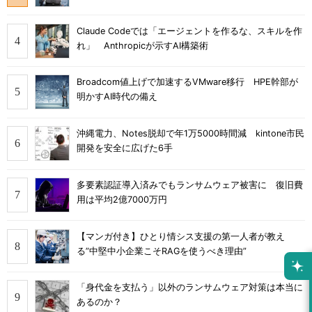
Claude Codeでは「エージェントを作るな、スキルを作
れ」 Anthropicが示すAI構築術
Broadcom値上げで加速するVMware移行 HPE幹部が
明かすAI時代の備え
沖縄電力、Notes脱却で年1万5000時間減 kintone市民
開発を安全に広げた6手
多要素認証導入済みでもランサムウェア被害に 復旧費
用は平均2億7000万円
【マンガ付き】ひとり情シス支援の第一人者が教え
る”中堅中小企業こそRAGを使うべき理由”
「身代金を支払う」以外のランサムウェア対策は本当に
あるのか？