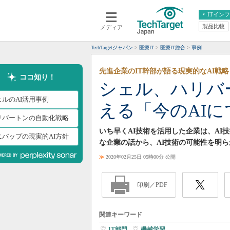
ITイン
製品比較
メディア
クラウド
エンタープライズ
ERP
仮想化
TechTargetジャパン
医療IT
医療IT総合
事例
データ分析
サーバ＆ストレージ
先進企業のIT幹部が語る現実的なAI戦略
CX
スマートモバイル
ココ知り！
シェル、ハリバ
情報系システム
ネットワーク
ェルのAI活用事例
える「今のAI
システム運用管理
リバートンの自動化戦略
いち早くAI技術を活用した企業は、A
ニバップの現実的AI方針
な企業の話から、AI技術の可能性を明
≫
2020年02月25日 05時00分 公開
印刷／PDF
関連キーワード
IT部門
|
機械学習