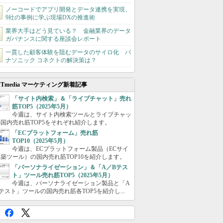
ノーコードでアプリ開発とデータ連携を実現、
9社の事例に学ぶ現場DXの推進術
業界大手はどう見ている？ 金融業界のデータ
ガバナンスに関する座談会レポート
一貫した顧客体験を阻むデータのサイロ化 パ
ナソニック コネクトの解決策は？
ITmedia マーケティング新着記事
「サイト内検索」＆「ライブチャット」売れ
筋TOP5（2025年5月）
今週は、サイト内検索ツールとライブチャッ
国内売れ筋TOP5をそれぞれ紹介します。
「ECプラットフォーム」売れ筋
TOP10（2025年5月）
今週は、ECプラットフォーム製品（ECサイ
築ツール）の国内売れ筋TOP10を紹介します。
「パーソナライゼーション」＆「A／Bテス
ト」ツール売れ筋TOP5（2025年5月）
今週は、パーソナライゼーション製品と「A
テスト」ツールの国内売れ筋各TOP5を紹介し...