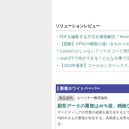
PDFを編集する方法を徹底解説！Wor
【図解】VPNの4種類の違いをわか
Githubだけじゃない？ソースコード
chatGPTで何ができる？どんな仕事
【2024年最新】コールセンターシス
新着ホワイトペーパー
製品資料
ユーソナー株式会社
顧客データの重複は40％超、精
マーケティングや営業の成果を最大化する上
均約41％もの重複が存在する。高精度な名寄
る。