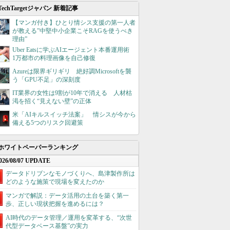
TechTargetジャパン 新着記事
【マンガ付き】ひとり情シス支援の第一人者
が教える”中堅中小企業こそRAGを使うべき
理由”
Uber Eatsに学ぶAIエージェント本番運用術
1万都市の料理画像を自己修復
Azureは限界ギリギリ 絶好調Microsoftを襲
う「GPU不足」の深刻度
IT業界の女性は9割が10年で消える 人材枯
渇を招く“見えない壁”の正体
米「AIキルスイッチ法案」 情シスが今から
備える5つのリスク回避策
ホワイトペーパーランキング
026/08/07 UPDATE
データドリブンなモノづくりへ、島津製作所は
どのような施策で現場を変えたのか
マンガで解説：データ活用の土台を築く第一
歩、正しい現状把握を進めるには？
AI時代のデータ管理／運用を変革する、“次世
代型データベース基盤”の実力