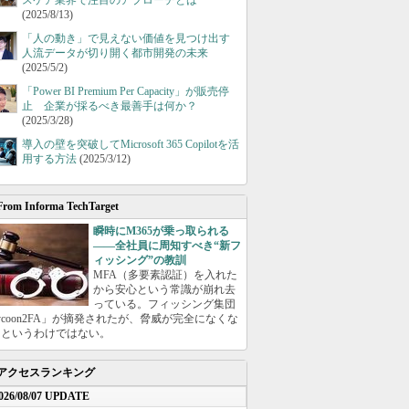
スケア業界で注目のアプローチとは
(2025/8/13)
「人の動き」で見えない価値を見つけ出す
人流データが切り開く都市開発の未来
(2025/5/2)
「Power BI Premium Per Capacity」が販売停
止 企業が採るべき最善手は何か？
(2025/3/28)
導入の壁を突破してMicrosoft 365 Copilotを活
用する方法
(2025/3/12)
From Informa TechTarget
瞬時にM365が乗っ取られる
――全社員に周知すべき“新フ
ィッシング”の教訓
MFA（多要素認証）を入れた
から安心という常識が崩れ去
っている。フィッシング集団
ycoon2FA」が摘発されたが、脅威が完全になくな
たというわけではない。
アクセスランキング
026/08/07 UPDATE