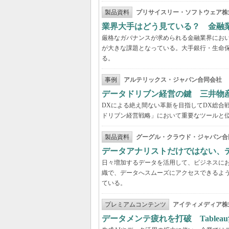
製品資料
プリサイスリー・ソフトウェア株
業界大手はどう見ている？ 金融
厳格なガバナンスが求められる金融業界にお
が大きな課題となっている。大手銀行・生命
る。
事例
アルテリックス・ジャパン合同会社
データドリブン経営の鍵 三井物
DXによる絶え間ない革新を目指してDX総合
ドリブン経営戦略」において重要なツールと
製品資料
グーグル・クラウド・ジャパン合
データアナリストだけではない、
日々増加するデータを活用して、ビジネスに
織で、データへスムーズにアクセスできるよ
ている。
プレミアムコンテンツ
アイティメディア株
データメンテ疲れを打破 Table