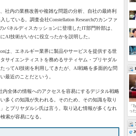
が、社内の業務改善や複雑な問題の分析、自社の最終利
る。調査会社Constellation Researchのカンファ
se 2019」のパネルディスカッションに登壇したIT部門幹部は、
にAI技術がいかに役立ったかを説明した。
burtonは、エネルギー業界に製品やサービスを提供する世
ータサイエンティストを務めるサティヤム・プリヤダル
たってAI技術を利用してきたが、AI戦略を多面的な問
つい最近のことだという。
onも社内全体の情報へのアクセスを容易にするデジタル戦略
伴い多くの知識が失われる。そのため、その知識を取り
「T
い」とプリヤダルシ氏は言う。取り込む情報が多くなれ
っ
や検索が容易になる。
2