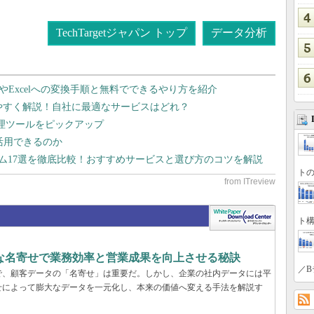
TechTargetジャパン トップ
データ分析
dやExcelへの変換手順と無料でできるやり方を紹介
りやすく解説！自社に最適なサービスはどれ？
管理ツールをピックアップ
で活用できるのか
テム17選を徹底比較！おすすめサービスと選び方のコツを解説
トの
ト構
緻な名寄せで業務効率と営業成果を向上させる秘訣
／B
で、顧客データの「名寄せ」は重要だ。しかし、企業の社内データには平
せによって膨大なデータを一元化し、本来の価値へ変える手法を解説す