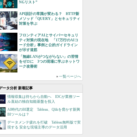
NGリスト”
API設計の常識が変わる？ HTTP新
メソッド「QUERY」とセキュリティ
対策を学ぶ
フロンティアAIとサイバーセキュリ
ティ対策の現在地 「17万行のAIコ
ード分析」事例と公的ガイドライン
が示す道筋
「無線LANがつながらない」の苦情
をゼロに 3つの現場に学ぶネットワ
ーク改善術
»
一覧ページへ
データ分析 新着記事
情報収集は待ちから自動へ IDCが業務ツー
ル直結の独自知能基盤を投入
AI時代のBI選定 Tableau、Qlikを脅かす新興
BIツールは？
データメンテ疲れを打破 Tableau無料版で実
現する 安全な現場主導のデータ活用