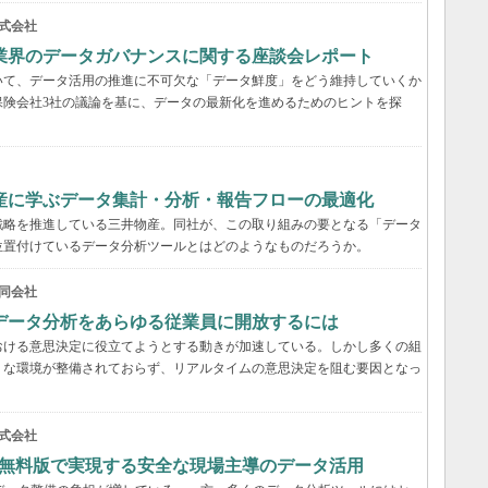
式会社
業界のデータガバナンスに関する座談会レポート
いて、データ活用の推進に不可欠な「データ鮮度」をどう維持していくか
保険会社3社の議論を基に、データの最新化を進めるためのヒントを探
産に学ぶデータ集計・分析・報告フローの最適化
戦略を推進している三井物産。同社が、この取り組みの要となる「データ
位置付けているデータ分析ツールとはどのようなものだろうか。
同会社
データ分析をあらゆる従業員に開放するには
おける意思決定に役立てようとする動きが加速している。しかし多くの組
うな環境が整備されておらず、リアルタイムの意思決定を阻む要因となっ
式会社
au無料版で実現する安全な現場主導のデータ活用