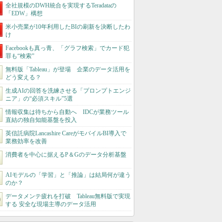
全社規模のDWH統合を実現するTeradataの
「EDW」構想
米小売業が10年利用したBIの刷新を決断したわ
け
Facebookも真っ青、「グラフ検索」でカード犯
罪も“検索”
無料版「Tableau」が登場 企業のデータ活用を
どう変える？
生成AIの回答を洗練させる「プロンプトエンジ
ニア」の“必須スキル”5選
情報収集は待ちから自動へ IDCが業務ツール
直結の独自知能基盤を投入
英信託病院Lancashire CareがモバイルBI導入で
業務効率を改善
消費者を中心に据えるP＆Gのデータ分析基盤
AIモデルの「学習」と「推論」は結局何が違う
のか？
データメンテ疲れを打破 Tableau無料版で実現
する 安全な現場主導のデータ活用