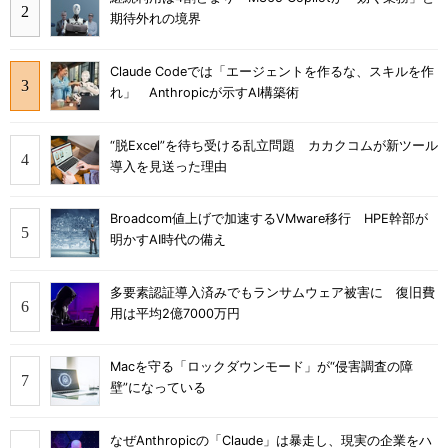
期待外れの境界
Claude Codeでは「エージェントを作るな、スキルを作
れ」 Anthropicが示すAI構築術
“脱Excel”を待ち受ける乱立問題 カカクコムが新ツール
導入を見送った理由
Broadcom値上げで加速するVMware移行 HPE幹部が
明かすAI時代の備え
多要素認証導入済みでもランサムウェア被害に 復旧費
用は平均2億7000万円
Macを守る「ロックダウンモード」が“侵害調査の障
壁”になっている
なぜAnthropicの「Claude」は暴走し、現実の企業をハ