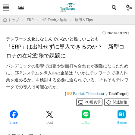
トップ
ERP
HR Tech／給与
運用＆Tips
2020年5月22日
テレワーク文化になじんでいないと難しいことも
「ERP」は出社せずに導入できるのか？ 新型コ
ロナの在宅勤務で課題に
パンデミックの影響で出張や対面打ち合わせが困難になったため
に、ERPシステムを導入中の企業は「いかにテレワークで導入作
業を進めるか」を検討する必要に迫られている。そもそもテレワ
ークでの導入は可能なのか。
[
Patrick Thibodeau
，TechTarget]
PC用表示
関連情報
Share
Post
LINE
Hatena