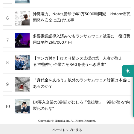
沖縄電力、Notes脱却で年1万5000時間減 kintone市民
開発を安全に広げた6手
多要素認証導入済みでもランサムウェア被害に 復旧費
用は平均2億7000万円
【マンガ付き】ひとり情シス支援の第一人者が教え
る”中堅中小企業こそRAGを使うべき理由”
「身代金を支払う」以外のランサムウェア対策は本当に
あるのか？
DX導入企業の3割超がむしろ「負担増」 9割が陥る“内
製化のわな”
Copyright © ITmedia Inc. All Rights Reserved.
ページトップに戻る