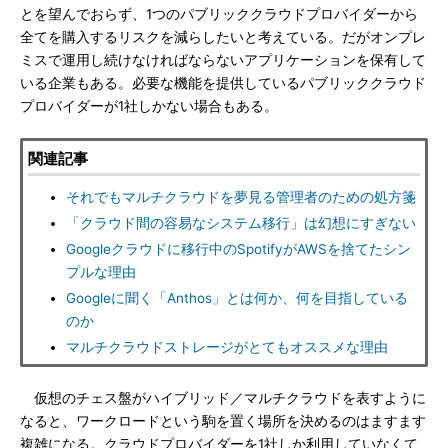
とを望んでおらず、1つのパブリッククラウドプロバイダーから
全てを購入するリスクを減らしたいと考えている。だがオンプレ
ミスで運用し続けなければならないアプリケーションを保有して
いる企業もある。必要な機能を提供しているパブリッククラウド
プロバイダーが1社しかない場合もある。
関連記事
それでもマルチクラウドを夢見る管理者のための処方箋
「クラウド間の容易なシステム移行」は幻想にすぎない
Googleクラウドに移行中のSpotifyがAWSを捨てたシン
プルな理由
Googleに聞く「Anthos」とは何か、何を目指している
のか
マルチクラウドストレージがとてもオススメな理由
仮想のチェス盤がハイブリッド／マルチクラウドを表すように
なると、ワークロードという駒を置く場所を決めるのはますます
複雑になる。クラウドプロバイダーを1社しか利用していなくて