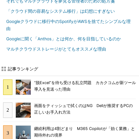
それでもマルチクラウドを夢見る管理者のための処方箋
「クラウド間の容易なシステム移行」は幻想にすぎない
Googleクラウドに移行中のSpotifyがAWSを捨てたシンプルな理
由
Googleに聞く「Anthos」とは何か、何を目指しているのか
マルチクラウドストレージがとてもオススメな理由
記事ランキング
“脱Excel”を待ち受ける乱立問題 カカクコムが新ツール
導入を見送った理由
画面をティッシュで拭くのはNG Dellが推奨するPCの
正しいお手入れ方法
継続利用は4割どまり M365 Copilotが「効く業務」と
期待外れの境界