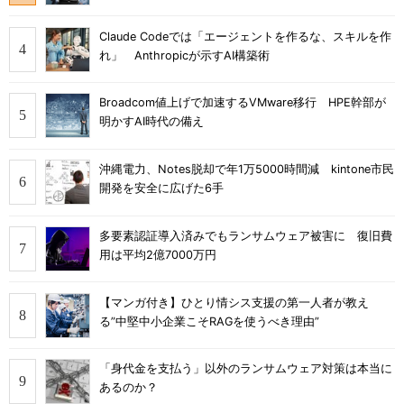
Claude Codeでは「エージェントを作るな、スキルを作
れ」 Anthropicが示すAI構築術
Broadcom値上げで加速するVMware移行 HPE幹部が
明かすAI時代の備え
沖縄電力、Notes脱却で年1万5000時間減 kintone市民
開発を安全に広げた6手
多要素認証導入済みでもランサムウェア被害に 復旧費
用は平均2億7000万円
【マンガ付き】ひとり情シス支援の第一人者が教え
る”中堅中小企業こそRAGを使うべき理由”
「身代金を支払う」以外のランサムウェア対策は本当に
あるのか？