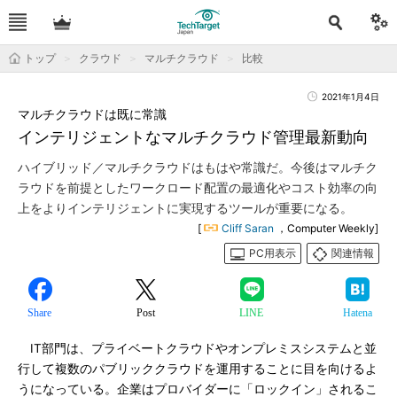
トップ
クラウド
マルチクラウド
比較
2021年1月4日
マルチクラウドは既に常識
インテリジェントなマルチクラウド管理最新動向
ハイブリッド／マルチクラウドはもはや常識だ。今後はマルチク
ラウドを前提としたワークロード配置の最適化やコスト効率の向
上をよりインテリジェントに実現するツールが重要になる。
[
Cliff Saran
，Computer Weekly]
PC用表示
関連情報
Share
Post
LINE
Hatena
IT部門は、プライベートクラウドやオンプレミスシステムと並
行して複数のパブリッククラウドを運用することに目を向けるよ
うになっている。企業はプロバイダーに「ロックイン」されるこ