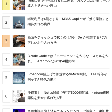
“脱Excel”を待ち受ける乱立問題 カカクコムが新ツール
導入を見送った理由
継続利用は4割どまり M365 Copilotが「効く業務」と
期待外れの境界
画面をティッシュで拭くのはNG Dellが推奨するPCの
正しいお手入れ方法
Claude Codeでは「エージェントを作るな、スキルを作
れ」 Anthropicが示すAI構築術
Broadcom値上げで加速するVMware移行 HPE幹部が
明かすAI時代の備え
沖縄電力、Notes脱却で年1万5000時間減 kintone市民
開発を安全に広げた6手
多要素認証導入済みでもランサムウェア被害に 復旧費