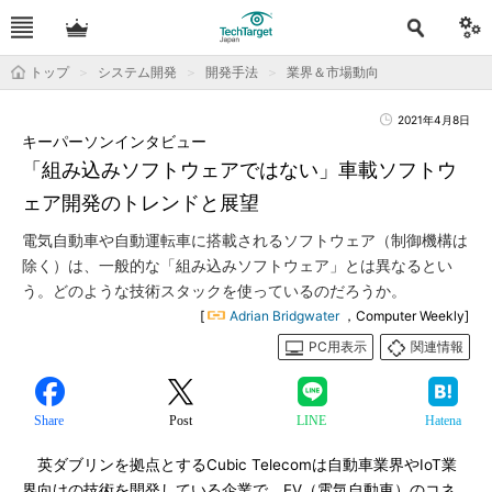
トップ
システム開発
開発手法
業界＆市場動向
2021年4月8日
キーパーソンインタビュー
「組み込みソフトウェアではない」車載ソフトウ
ェア開発のトレンドと展望
電気自動車や自動運転車に搭載されるソフトウェア（制御機構は
除く）は、一般的な「組み込みソフトウェア」とは異なるとい
う。どのような技術スタックを使っているのだろうか。
[
Adrian Bridgwater
，Computer Weekly]
PC用表示
関連情報
Share
Post
LINE
Hatena
英ダブリンを拠点とするCubic Telecomは自動車業界やIoT業
界向けの技術を開発している企業で、EV（電気自動車）のコネ