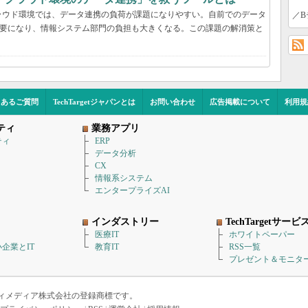
ラウド環境では、データ連携の負荷が課題になりやすい。自前でのデータ
／B
必要になり、情報システム部門の負担も大きくなる。この課題の解消策と
くあるご質問
TechTargetジャパンとは
お問い合わせ
広告掲載について
利用規
ティ
業務アプリ
ティ
ERP
データ分析
CX
情報系システム
エンタープライズAI
インダストリー
TechTargetサービ
医療IT
ホワイトペーパー
企業とIT
教育IT
RSS一覧
プレゼント＆モニタ
アイティメディア株式会社の登録商標です。