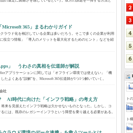
製品の選定に困難さを感じているという。双方の課題を一掃する方法と
rosoft 365」まるわかりガイド
境のクラウド化を検討している企業は多いだろう。そこで多くの企業が利用
ービス選定に役立つ情報」「導入のメリットを最大化するためのヒント」などを紹
65 Apps」 うわさの真相を伝道師が解説
が、Officeアプリケーションに関しては「オフライン環境では使えない」「機
くある“誤解”を、Microsoft 365伝道師が1つ1つ解いていく。
会社
トの
？ AI時代に向けた「インフラ戦略」の考え方
、将来を見据えたインフラ戦略は欠かせないものとなった。しかし、コ
するには、既存のレガシーインフラという障壁を乗り越える必要がある。
ト構
チクラウド環境のデータ連携」を救うツールとは