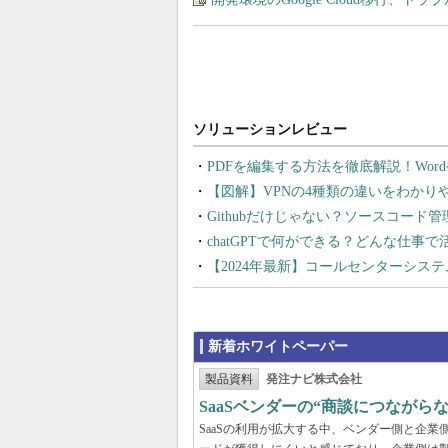
PDFを編集する方法を徹底解説！Wor
【図解】VPNの4種類の違いをわか
Githubだけじゃない？ソースコード
chatGPTで何ができる？どんな仕事
【2024年最新】コールセンターシス
新着ホワイトペーパー
製品資料
発注ナビ株式会社
SaaSベンダーの“商談につなが
SaaSの利用が拡大する中、ベンダー側と企