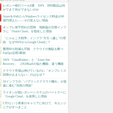
レガシー移行ツール6選 AWS、IBM製品は何
ができて何ができないのか
AzureをやめたらWindowsライセンス料金が60
億円増えた――その笑えない理由
オンプレ保守切れの恐怖 地銀協が次期インフ
ラに「Oracle Cloud」を指名した理由
「にゃんこ大戦争」インフラ“大引っ越し”の理
由 なぜAWSからGoogle Cloudに？
費用60％削減も可能 クラウドの無駄を断つ
FinOps活用5事例
AWS「CloudEndure」と「Azure Site
Recovery」 2大DRaaSの似た機能、違う機能
クラウド市場は伸びているのに「オンプレミス
回帰が止まらない」のはなぜ？
AIインフラの「パブリッククラウド離れ」が急
速に進む“当然の理由”
ライオンが脱レガシーシステムのパートナーに
「Google Cloud」を採用した理由
CTOという将来のキャリアに向けて、今エンジ
ニアがすべきこと