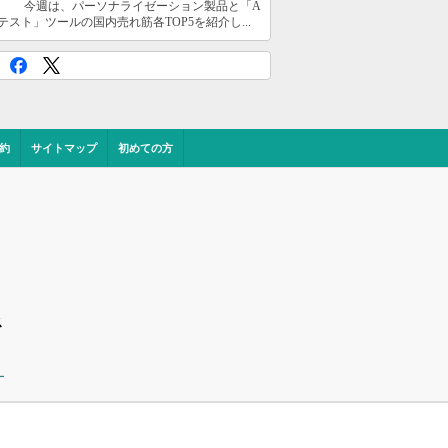
今週は、パーソナライゼーション製品と「A
テスト」ツールの国内売れ筋各TOP5を紹介し...
約
サイトマップ
初めての方
ス
ー