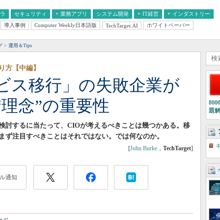
フラ
セキュリティ
業務アプリ
システム開発
IT経営
インダストリー
導入事例
Computer Weekly日本語版
ホワイトペーパー
TechTarget.AI
AI
経営とIT
医療IT
中堅・中小企業とIT
教育IT
グ
運用＆Tips
り方【中編】
ビス移行」の失敗企業が
理念”の重要性
80
題
検討するに当たって、CIOが考えるべきことは幾つかある。移
まず注目すべきことはそれではない。では何なのか。
[
John Burke
，
TechTarget
]
ル通知