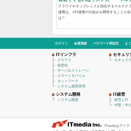
クラウドやオンプレミスが混在するマルチク
連携は、API連携の仕組みを開発することが
は？
ログイン
会員登録
パスワード再設定
よ
ITインフラ
セキュリ
クラウド
セキュリ
仮想化
サーバ＆ストレージ
スマートモバイル
ネットワーク
システム運用管理
システム開発
IT経営
システム開発
経営とIT
中堅・中小
ITmediaは