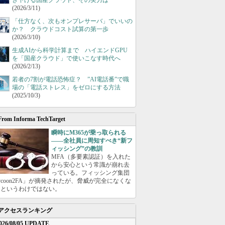
き下げる国産クラウド、その実力は
(2026/3/11)
「仕方なく、次もオンプレサーバ」でいいの
か？ クラウドコスト試算の第一歩
(2026/3/10)
生成AIから科学計算まで ハイエンドGPU
を「国産クラウド」で使いこなす時代へ
(2026/2/13)
若者の7割が電話恐怖症？ ”AI電話番”で職
場の「電話ストレス」をゼロにする方法
(2025/10/3)
From Informa TechTarget
瞬時にM365が乗っ取られる
――全社員に周知すべき“新フ
ィッシング”の教訓
MFA（多要素認証）を入れた
から安心という常識が崩れ去
っている。フィッシング集団
ycoon2FA」が摘発されたが、脅威が完全になくな
たというわけではない。
アクセスランキング
026/08/05 UPDATE