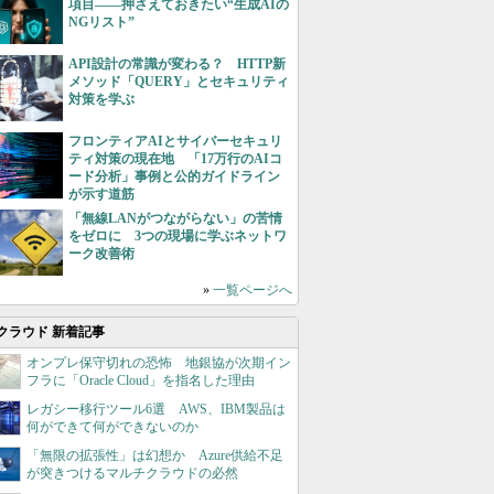
項目――押さえておきたい“生成AIの
NGリスト”
API設計の常識が変わる？ HTTP新
メソッド「QUERY」とセキュリティ
対策を学ぶ
フロンティアAIとサイバーセキュリ
ティ対策の現在地 「17万行のAIコ
ード分析」事例と公的ガイドライン
が示す道筋
「無線LANがつながらない」の苦情
をゼロに 3つの現場に学ぶネットワ
ーク改善術
»
一覧ページへ
クラウド 新着記事
オンプレ保守切れの恐怖 地銀協が次期イン
フラに「Oracle Cloud」を指名した理由
レガシー移行ツール6選 AWS、IBM製品は
何ができて何ができないのか
「無限の拡張性」は幻想か Azure供給不足
が突きつけるマルチクラウドの必然