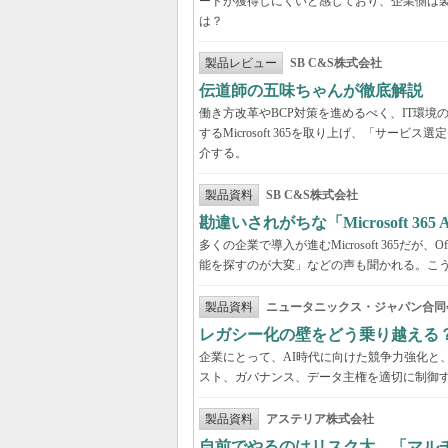
ードが獲得しにくいと感じており、企業側は
は？
製品レビュー
SB C&S株式会社
伝道師の五味ちゃんが徹底解説 「Mic
働き方改革やBCP対策を進めるべく、IT環
するMicrosoft 365を取り上げ、「サ
介する。
製品資料
SB C&S株式会社
勘違いされがちな「Microsoft 3
多くの企業で導入が進むMicrosoft 365だ
能を探すのが大変」などの声も聞かれる。こうしたよ
製品資料
ニュータニックス・ジャパン合同
レガシー化の壁をどう乗り越える
企業にとって、AI時代に向けた競争力強化と
スト、ガバナンス、データ主権を適切に制御
製品資料
アステリア株式会社
自前でやるのはリスク大 「マル