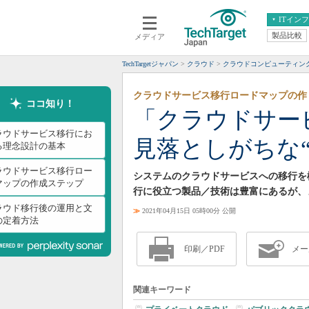
ITイン
製品比較
メディア
クラウド
エンタープライズ
ERP
仮想化
TechTargetジャパン
クラウド
クラウドコンピューティン
データ分析
サーバ＆ストレージ
クラウドサービス移行ロードマップの作
CX
スマートモバイル
ココ知り！
「クラウドサー
情報系システム
ネットワーク
ラウドサービス移行にお
見落としがちな“
システム運用管理
る理念設計の基本
ラウドサービス移行ロー
システムのクラウドサービスへの移行を
マップの作成ステップ
行に役立つ製品／技術は豊富にあるが、
ラウド移行後の運用と文
≫
2021年04月15日 05時00分 公開
の定着方法
印刷／PDF
メー
関連キーワード