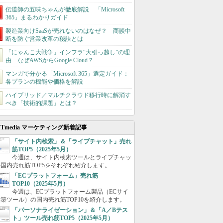
伝道師の五味ちゃんが徹底解説 「Microsoft
365」まるわかりガイド
製造業向けSaaSが売れないのはなぜ？ 商談中
断を防ぐ営業改革の秘訣とは
「にゃんこ大戦争」インフラ“大引っ越し”の理
由 なぜAWSからGoogle Cloud？
マンガで分かる「Microsoft 365」選定ガイド：
各プランの機能や価格を解説
ハイブリッド／マルチクラウド移行時に解消す
べき「技術的課題」とは？
ITmedia マーケティング新着記事
「サイト内検索」＆「ライブチャット」売れ
筋TOP5（2025年5月）
今週は、サイト内検索ツールとライブチャッ
国内売れ筋TOP5をそれぞれ紹介します。
「ECプラットフォーム」売れ筋
TOP10（2025年5月）
今週は、ECプラットフォーム製品（ECサイ
築ツール）の国内売れ筋TOP10を紹介します。
「パーソナライゼーション」＆「A／Bテス
ト」ツール売れ筋TOP5（2025年5月）