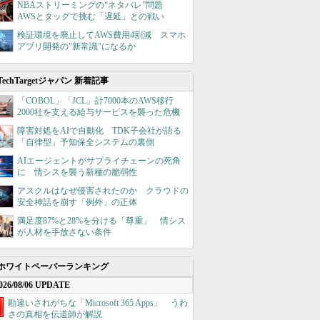
NBAストリーミングの“ネタバレ”問題
AWSとタッグで挑む「遅延」との戦い
検証環境を廃止してAWS費用4割減 スマホ
アプリ開発の"新常識"になるか
TechTargetジャパン 新着記事
「COBOL」「JCL」計7000本のAWS移行
2000社を支える給与サービスを襲った危機
障害対処をAIで自動化 TDK子会社が語る
「自律型」予知保全システムの裏側
AIエージェントがサプライチェーンの死角
に 情シスを襲う新種の脆弱性
アスクルはなぜ侵害されたのか クラウドの
安全神話を崩す「例外」の正体
満足度87%と28%を分ける「尊重」 情シス
が人材を手放さない条件
ホワイトペーパーランキング
026/08/06 UPDATE
勘違いされがちな「Microsoft 365 Apps」 うわ
さの真相を伝道師が解説