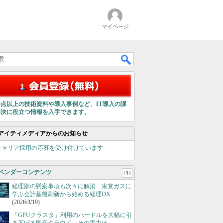
マイページ
00点以上の技術資料や導入事例など、IT導入の課
解決に役立つ情報を入手できます。
アイティメディアからのお知らせ
キャリア採用の応募を受け付けています
ベンダーコンテンツ
PR
経理部の懸案事項も次々に解消 東京ガスに
学ぶ会計基盤刷新から始める経理DX
(2026/3/19)
「GPUクラスタ」利用のハードルを大幅に引