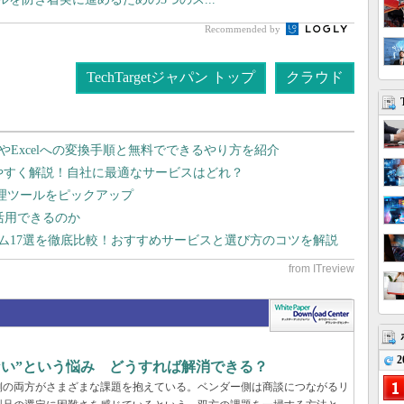
Recommended by
TechTargetジャパン トップ
クラウド
dやExcelへの変換手順と無料でできるやり方を紹介
りやすく解説！自社に最適なサービスはどれ？
管理ツールをピックアップ
で活用できるのか
テム17選を徹底比較！おすすめサービスと選び方のコツを解説
2
らない”という悩み どうすれば解消できる？
業側の両方がさまざまな課題を抱えている。ベンダー側は商談につながるリ