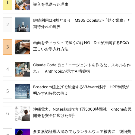
導入を見送った理由
継続利用は4割どまり M365 Copilotが「効く業務」と
期待外れの境界
画面をティッシュで拭くのはNG Dellが推奨するPCの
正しいお手入れ方法
Claude Codeでは「エージェントを作るな、スキルを作
れ」 Anthropicが示すAI構築術
Broadcom値上げで加速するVMware移行 HPE幹部が
明かすAI時代の備え
沖縄電力、Notes脱却で年1万5000時間減 kintone市民
開発を安全に広げた6手
多要素認証導入済みでもランサムウェア被害に 復旧費