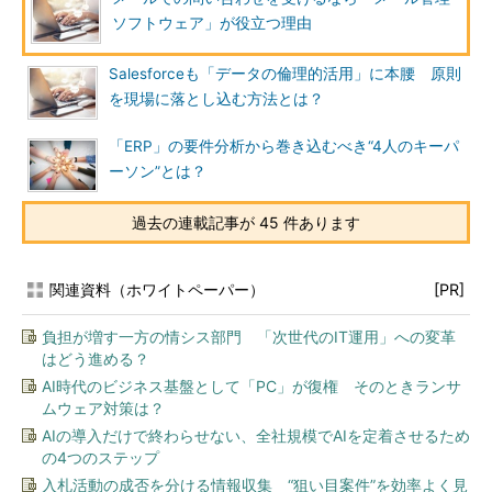
ソフトウェア」が役立つ理由
Salesforceも「データの倫理的活用」に本腰 原則
を現場に落とし込む方法とは？
「ERP」の要件分析から巻き込むべき“4人のキーパ
ーソン”とは？
過去の連載記事が 45 件あります
関連資料（ホワイトペーパー）
[PR]
負担が増す一方の情シス部門 「次世代のIT運用」への変革
はどう進める？
AI時代のビジネス基盤として「PC」が復権 そのときランサ
ムウェア対策は？
AIの導入だけで終わらせない、全社規模でAIを定着させるため
の4つのステップ
入札活動の成否を分ける情報収集 “狙い目案件”を効率よく見