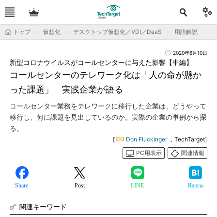
トップ
仮想化
デスクトップ仮想化／VDI／DaaS
用語解説
2020年6月10日
新型コロナウイルスがコールセンターに与えた影響【中編】
コールセンターのテレワーク化は「人の命が懸か
った課題」 実践企業が語る
コールセンター業務をテレワークに移行した企業は、どうやって
移行し、何に課題を見出しているのか。実際の企業の事例から探
る。
[
Don Fluckinger
，TechTarget]
PC用表示
関連情報
Share
Post
LINE
Hatena
関連キーワード