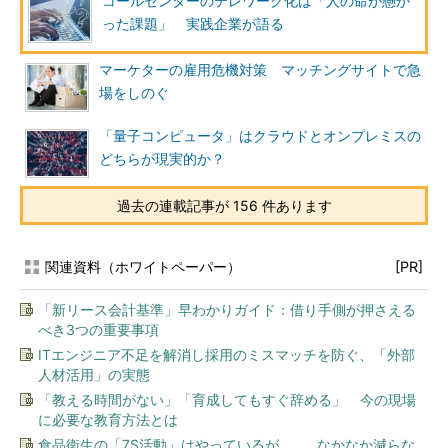
コールセンターのテレワーク化は「人の命が懸か
った課題」 実践企業が語る
マーケターの雇用危機対策 マッチングサイトで急
場をしのぐ
「量子コンピュータ」はクラウドとオンプレミスの
どちらが現実的か？
過去の連載記事が 156 件あります
関連資料（ホワイトペーパー）
[PR]
「新リース会計基準」早わかりガイド：借り手側が押さえる
べき3つの重要事項
ITエンジニア不足を解消し採用のミスマッチを防ぐ、「外部
人材活用」の実態
「教える時間がない」「育成してもすぐ辞める」 今の現場
に必要な教育方法とは
食品衛生の「7S活動」はやっているが…… なかなか減らな