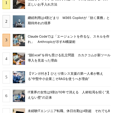
正しいお手入れ方法
継続利用は4割どまり M365 Copilotが「効く業務」と
期待外れの境界
Claude Codeでは「エージェントを作るな、スキルを作
れ」 Anthropicが示すAI構築術
“脱Excel”を待ち受ける乱立問題 カカクコムが新ツール
導入を見送った理由
【マンガ付き】ひとり情シス支援の第一人者が教え
る”中堅中小企業こそRAGを使うべき理由”
IT業界の女性は9割が10年で消える 人材枯渇を招く“見
えない壁”の正体
未経験ITエンジニア転職、休日出勤は4割超 それでも8