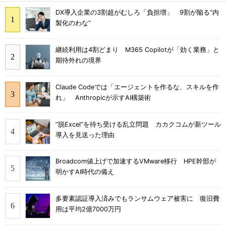
DX導入企業の3割超がむしろ「負担増」 9割が陥る“内
製化のわな”
継続利用は4割どまり M365 Copilotが「効く業務」と
期待外れの境界
Claude Codeでは「エージェントを作るな、スキルを作
れ」 Anthropicが示すAI構築術
“脱Excel”を待ち受ける乱立問題 カカクコムが新ツール
導入を見送った理由
Broadcom値上げで加速するVMware移行 HPE幹部が
明かすAI時代の備え
多要素認証導入済みでもランサムウェア被害に 復旧費
用は平均2億7000万円