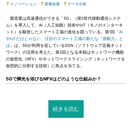
イノベーション
|
業務改善
|
データ分析
製造業は高速通信ができる「5G」（第5世代移動通信システ
ム）を導入して、AI（人工知能）技術やIoT（モノのインターネ
ット）を駆使したスマート工場の進化を図っている。第1回「
AI
やIoTだけじゃない 注目のスマート工場の新たな『原動力』と
は
」は、5Gが利用を促しているSDN（ソフトウェア定義ネット
ワーク）の活用を考えた。第2回となる本稿はネットワーク機能
の仮想化（NFV）やネットワークスライシング（ネットワークを
仮想的に分割する技術）に焦点を当てる。
5Gで脚光を浴びるNFVはどのような仕組みか？
続きを読む