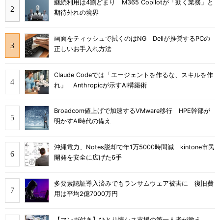
継続利用は4割どまり M365 Copilotが「効く業務」と
期待外れの境界
画面をティッシュで拭くのはNG Dellが推奨するPCの
正しいお手入れ方法
Claude Codeでは「エージェントを作るな、スキルを作
れ」 Anthropicが示すAI構築術
Broadcom値上げで加速するVMware移行 HPE幹部が
明かすAI時代の備え
沖縄電力、Notes脱却で年1万5000時間減 kintone市民
開発を安全に広げた6手
多要素認証導入済みでもランサムウェア被害に 復旧費
用は平均2億7000万円
【マンガ付き】ひとり情シス支援の第一人者が教え