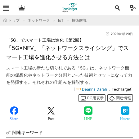
トップ
ネットワーク
IoT
技術解説
2022年1月20日
「5G」でスマート工場は進化【第2回】
「5G×NFV」「ネットワークスライシング」でス
マート工場を進化させる方法とは
スマート工場の新たな切り札である「5G」は、ネットワーク機
能の仮想化やネットワーク分割といった技術とセットになって力
を発揮する。それぞれの仕組みを解説する。
[
Deanna Darah
，TechTarget]
PC用表示
関連情報
Share
Post
LINE
Hatena
関連キーワード