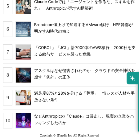
Claude Codeでは「エージェントを作るな、スキルを作
れ」 Anthropicが示すAI構築術
Broadcom値上げで加速するVMware移行 HPE幹部が
明かすAI時代の備え
「COBOL」「JCL」計7000本のAWS移行 2000社を支
える給与サービスを襲った危機
アスクルはなぜ侵害されたのか クラウドの安全神話を
崩す「例外」の正体
満足度87%と28%を分ける「尊重」 情シスが人材を手
放さない条件
なぜAnthropicの「Claude」は暴走し、現実の企業をハ
ッキングしたのか
Copyright © ITmedia Inc. All Rights Reserved.