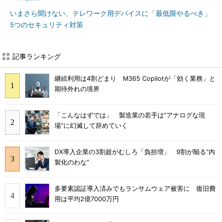
いまさら聞けない、テレワーク用デバイスに「最低限やるべき」
5つのセキュリティ対策
記事ランキング
継続利用は4割どまり M365 Copilotが「効く業務」と
期待外れの境界
「こんなはずでは」 製造業の若手は“アナログな現
場”に幻滅して辞めていく
DX導入企業の3割超がむしろ「負担増」 9割が陥る“内
製化のわな”
多要素認証導入済みでもランサムウェア被害に 復旧費
用は平均2億7000万円