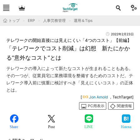
トップ
ERP
人事労務管理
運用＆Tips
2022年2月23日
テレワークの開始直後には見えにくい「4つのコスト」【前編】
「テレワークでコスト削減」は幻想 新たにかか
る“意外なコスト”とは
テレワークの導入によって新たなコストが生まれることもある。
その一つが、従業員宅に業務環境を整備するためのコストだ。テ
レワーク導入前に慎重に検討すべき「見えにくいコスト」の正体
とは。
[
Jon Arnold
，TechTarget]
PC用表示
関連情報
Share
Post
LINE
Hatena