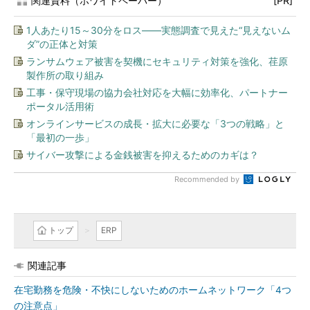
関連資料（ホワイトペーパー）
[PR]
1人あたり15～30分をロス――実態調査で見えた“見えないム
ダ”の正体と対策
ランサムウェア被害を契機にセキュリティ対策を強化、荏原
製作所の取り組み
工事・保守現場の協力会社対応を大幅に効率化、パートナー
ポータル活用術
オンラインサービスの成長・拡大に必要な「3つの戦略」と
「最初の一歩」
サイバー攻撃による金銭被害を抑えるためのカギは？
Recommended by
トップ
ERP
関連記事
在宅勤務を危険・不快にしないためのホームネットワーク「4つ
の注意点」