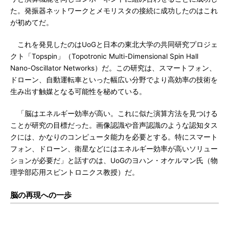
た。発振器ネットワークとメモリスタの接続に成功したのはこれ
が初めてだ。
これを発見したのはUoGと日本の東北大学の共同研究プロジェ
クト「Topspin」（Topotronic Multi-Dimensional Spin Hall
Nano-Oscillator Networks）だ。この研究は、スマートフォン、
ドローン、自動運転車といった幅広い分野でより高効率の技術を
生み出す触媒となる可能性を秘めている。
「脳はエネルギー効率が高い。これに似た演算方法を見つける
ことが研究の目標だった。画像認識や音声認識のような認知タス
クには、かなりのコンピュータ能力を必要とする。特にスマート
フォン、ドローン、衛星などにはエネルギー効率が高いソリュー
ションが必要だ」と話すのは、UoGのヨハン・オケルマン氏（物
理学部応用スピントロニクス教授）だ。
脳の再現への一歩