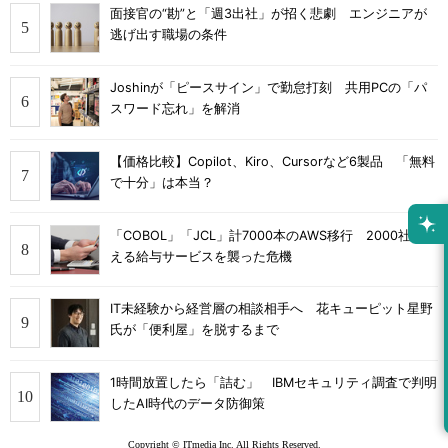
面接官の“勘”と「週3出社」が招く悲劇 エンジニアが
逃げ出す職場の条件
Joshinが「ピースサイン」で勤怠打刻 共用PCの「パ
スワード忘れ」を解消
【価格比較】Copilot、Kiro、Cursorなど6製品 「無料
で十分」は本当？
「COBOL」「JCL」計7000本のAWS移行 2000社を支
える給与サービスを襲った危機
IT未経験から経営層の相談相手へ 花キューピット星野
氏が「便利屋」を脱するまで
1時間放置したら「詰む」 IBMセキュリティ調査で判明
したAI時代のデータ防御策
Copyright © ITmedia Inc. All Rights Reserved.