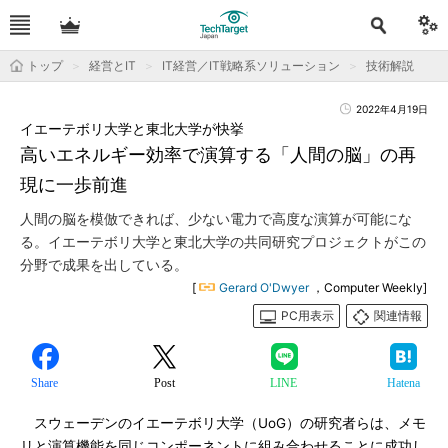
トップ
経営とIT
IT経営／IT戦略系ソリューション
技術解説
2022年4月19日
イエーテボリ大学と東北大学が快挙
高いエネルギー効率で演算する「人間の脳」の再
現に一歩前進
人間の脳を模倣できれば、少ない電力で高度な演算が可能にな
る。イエーテボリ大学と東北大学の共同研究プロジェクトがこの
分野で成果を出している。
[
Gerard O'Dwyer
，Computer Weekly]
PC用表示
関連情報
Share
Post
LINE
Hatena
スウェーデンのイエーテボリ大学（UoG）の研究者らは、メモ
リと演算機能を同じコンポーネントに組み合わせることに成功し