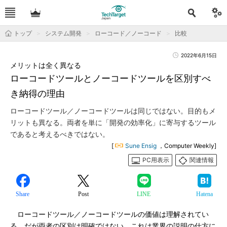
トップ
システム開発
ローコード／ノーコード
比較
2022年6月15日
メリットは全く異なる
ローコードツールとノーコードツールを区別すべ
き納得の理由
ローコードツール／ノーコードツールは同じではない。目的もメ
リットも異なる。両者を単に「開発の効率化」に寄与するツール
であると考えるべきではない。
[
Sune Ensig
，Computer Weekly]
PC用表示
関連情報
Share
Post
LINE
Hatena
ローコードツール／ノーコードツールの価値は理解されてい
る。だが両者の区別は明確ではない。これは業界の説明の仕方に