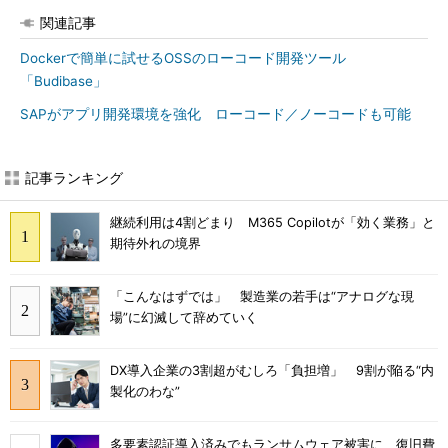
関連記事
Dockerで簡単に試せるOSSのローコード開発ツール
「Budibase」
SAPがアプリ開発環境を強化 ローコード／ノーコードも可能
記事ランキング
継続利用は4割どまり M365 Copilotが「効く業務」と
期待外れの境界
「こんなはずでは」 製造業の若手は“アナログな現
場”に幻滅して辞めていく
DX導入企業の3割超がむしろ「負担増」 9割が陥る“内
製化のわな”
多要素認証導入済みでもランサムウェア被害に 復旧費