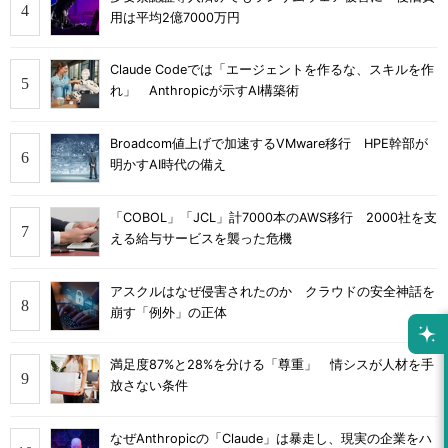
用は平均2億7000万円
Claude Codeでは「エージェントを作るな、スキルを作
れ」 Anthropicが示すAI構築術
Broadcom値上げで加速するVMware移行 HPE幹部が
明かすAI時代の備え
「COBOL」「JCL」計7000本のAWS移行 2000社を支
える給与サービスを襲った危機
アスクルはなぜ侵害されたのか クラウドの安全神話を
崩す「例外」の正体
満足度87%と28%を分ける「尊重」 情シスが人材を手
放さない条件
なぜAnthropicの「Claude」は暴走し、現実の企業をハ