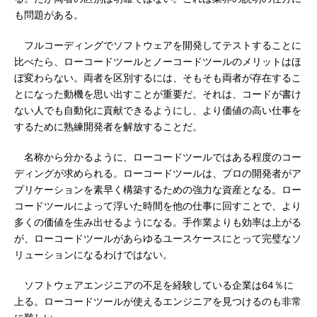
も問題がある。
フルコーディングでソフトウェアを開発してテストすることに
比べたら、ローコードツールとノーコードツールのメリットはほ
ぼ変わらない。両者を区別するには、そもそも両者が存在するこ
とになった動機を思い出すことが重要だ。それは、コードが書け
ない人でも自動化に貢献できるようにし、より価値の高い仕事を
するために熟練開発者を解放することだ。
名称から分かるように、ローコードツールではある程度のコー
ディングが求められる。ローコードツールは、プロの開発者がア
プリケーションを素早く構築するための強力な資産となる。ロー
コードツールによって浮いた時間を他の仕事に回すことで、より
多くの価値を生み出せるようになる。手作業よりも効率は上がる
が、ローコードツールがあらゆるユースケースにとって完璧なソ
リューションになるわけではない。
ソフトウェアエンジニアの不足を経験している企業は64％に
上る。ローコードツールが使えるエンジニアを見つけるのも非常