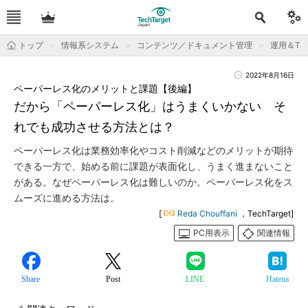
トップ
情報系システム
コンテンツ／ドキュメント管理
運用＆Tip
2022年8月16日
ペーパーレス化のメリットと課題【後編】
だから「ペーパーレス化」はうまくいかない そ
れでも成功させる方法とは？
ペーパーレス化は業務効率化やコスト削減などのメリットが期待
できる一方で、始める前に課題が表面化し、うまく進まないこと
がある。なぜペーパーレス化は難しいのか。ペーパーレス化をス
ムーズに進める方法は。
[
Reda Chouffani
，TechTarget]
PC用表示
関連情報
Share
Post
LINE
Hatena