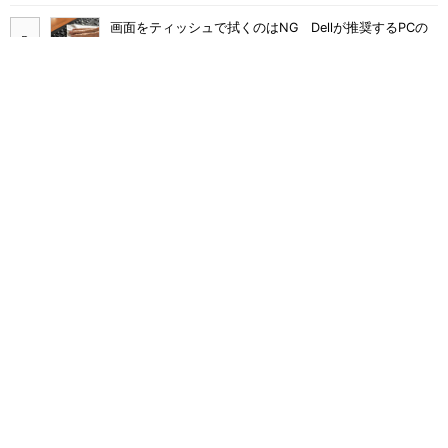
画面をティッシュで拭くのはNG Dellが推奨するPCの
正しいお手入れ方法
継続利用は4割どまり M365 Copilotが「効く業務」と
期待外れの境界
Claude Codeでは「エージェントを作るな、スキルを作
れ」 Anthropicが示すAI構築術
Broadcom値上げで加速するVMware移行 HPE幹部が
明かすAI時代の備え
沖縄電力、Notes脱却で年1万5000時間減 kintone市民
開発を安全に広げた6手
多要素認証導入済みでもランサムウェア被害に 復旧費
用は平均2億7000万円