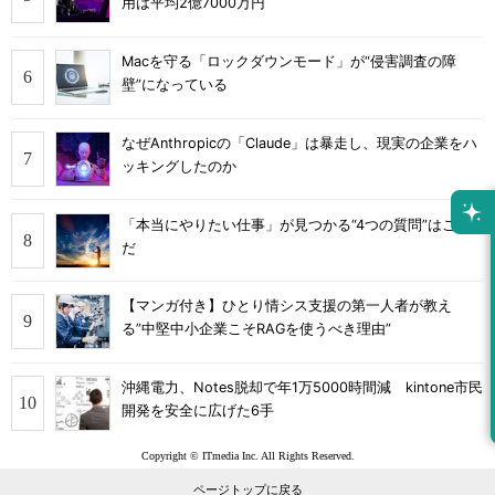
用は平均2億7000万円
Macを守る「ロックダウンモード」が“侵害調査の障
壁”になっている
なぜAnthropicの「Claude」は暴走し、現実の企業をハ
ッキングしたのか
「本当にやりたい仕事」が見つかる“4つの質問”はこれ
だ
【マンガ付き】ひとり情シス支援の第一人者が教え
る”中堅中小企業こそRAGを使うべき理由”
沖縄電力、Notes脱却で年1万5000時間減 kintone市民
開発を安全に広げた6手
Copyright © ITmedia Inc. All Rights Reserved.
ページトップに戻る