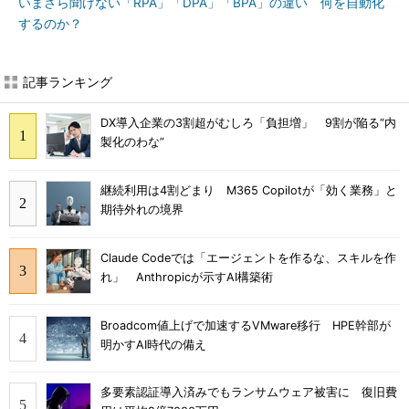
いまさら聞けない「RPA」「DPA」「BPA」の違い 何を自動化
するのか？
記事ランキング
DX導入企業の3割超がむしろ「負担増」 9割が陥る“内
製化のわな”
継続利用は4割どまり M365 Copilotが「効く業務」と
期待外れの境界
Claude Codeでは「エージェントを作るな、スキルを作
れ」 Anthropicが示すAI構築術
Broadcom値上げで加速するVMware移行 HPE幹部が
明かすAI時代の備え
多要素認証導入済みでもランサムウェア被害に 復旧費