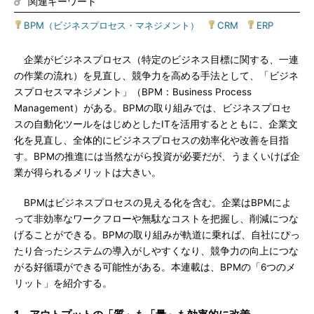
関連キーワード
BPM（ビジネスプロセス・マネジメント）
|
CRM
|
ERP
企業がビジネスプロセス（特定のビジネス目標に関する、一連
の作業の流れ）を見直し、競争力を高める手法として、「ビジネ
スプロセスマネジメント」（BPM：Business Process
Management）がある。BPMの取り組みでは、ビジネスプロセ
スの自動化ツールをはじめとしたITを活用するとともに、企業文
化を見直し、全体的にビジネスプロセスの効率化や改善を目指
す。BPMの推進には当然ながら投資が必要だが、うまくいけば企
業が得られるメリットは大きい。
BPMはビジネスプロセスの見える化を含む。企業はBPMによ
って非効率なワークフローや無駄なコストを把握し、削減につな
げることができる。BPMの取り組みが軌道に乗れば、自社にぴっ
たり合ったシステムの導入がしやすくなり、競争力の向上につな
がる好循環ができる可能性がある。本連載は、BPMの「6つのメ
リット」を紹介する。