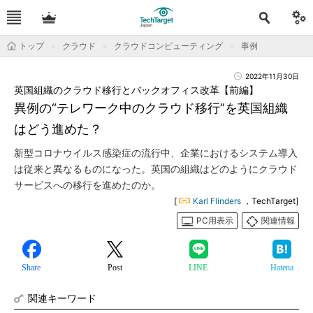
トップ
クラウド
クラウドコンピューティング
事例
2022年11月30日
英国組織のクラウド移行とバックオフィス改革【前編】
異例の“テレワーク中のクラウド移行”を英国組織
はどう進めた？
新型コロナウイルス感染症の流行中、企業におけるシステム導入
は従来と異なるものになった。英国の組織はどのようにクラウド
サービスへの移行を進めたのか。
[
Karl Flinders
，TechTarget]
PC用表示
関連情報
Share
Post
LINE
Hatena
関連キーワード