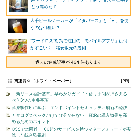
どう進めた？
大手ビールメーカーが「メタバース」と「AI」を使
うのは何狙い？
“フードロス”対策で注目の「モバイルアプリ」は何
がすごい？ 格安販売の裏側
過去の連載記事が 494 件あります
関連資料（ホワイトペーパー）
[PR]
「新リース会計基準」早わかりガイド：借り手側が押さえる
べき3つの重要事項
荏原製作所に学ぶ、エンドポイントセキュリティ刷新の秘訣
カタログスペックだけでは分からない、EDRの導入効果を高
めるためのポイント
OSSでは困難 100超のサービスを持つマネーフォワードが実
践した統合監視術