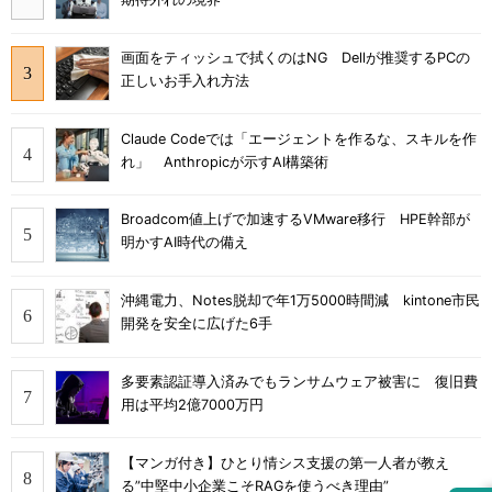
画面をティッシュで拭くのはNG Dellが推奨するPCの
正しいお手入れ方法
Claude Codeでは「エージェントを作るな、スキルを作
れ」 Anthropicが示すAI構築術
Broadcom値上げで加速するVMware移行 HPE幹部が
明かすAI時代の備え
沖縄電力、Notes脱却で年1万5000時間減 kintone市民
開発を安全に広げた6手
多要素認証導入済みでもランサムウェア被害に 復旧費
用は平均2億7000万円
【マンガ付き】ひとり情シス支援の第一人者が教え
る”中堅中小企業こそRAGを使うべき理由”