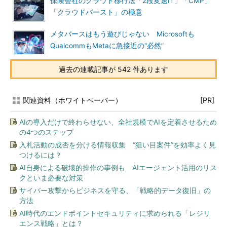
保険会社のクラウド移行法「2段変速IT」「CMP」
「クラウドバースト」の極意
メタバースはもう遊びじゃない Microsoftも
QualcommもMetaに急接近の“必然”
過去の連載記事が 542 件あります
関連資料（ホワイトペーパー）
[PR]
AIの導入だけで終わらせない、全社規模でAIを定着させるため
の4つのステップ
入札活動の成否を分ける情報収集 “狙い目案件”を効率よく見
つけるには？
AI自身による破壊的操作の事例も AIエージェント活用のリス
クといま必要な対策
サイバー攻撃からビジネスを守る、「戦略的データ復旧」の
方法
AI時代のエンドポイントセキュリティに求められる「レジリ
エンス戦略」とは？