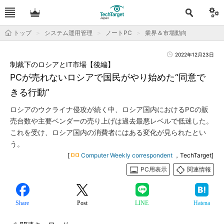
トップ
システム運用管理
ノートPC
業界＆市場動向
2022年12月23日
制裁下のロシアとIT市場【後編】
PCが売れないロシアで国民がやり始めた“同意で
きる行動”
ロシアのウクライナ侵攻が続く中、ロシア国内におけるPCの販
売台数や主要ベンダーの売り上げは過去最悪レベルで低迷した。
これを受け、ロシア国内の消費者にはある変化が見られたとい
う。
[
Computer Weekly correspondent
，TechTarget]
PC用表示
関連情報
Share
Post
LINE
Hatena