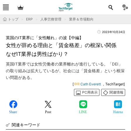
トップ
ERP
人事労務管理
業界＆市場動向
2023年10月24日
英国のIT業界に「女性離れ」の波【中編】
女性が辞める理由と「賃金格差」の根深い関係
なぜIT業界は男性ばかり？
英国IT業界では女性労働者の業界離れが進行している。「DEI」
の取り組みは拡大しているが、社会には「賃金格差」という根深
い問題がある。
[
Cath Everett
，TechTarget]
PC用表示
関連情報
Share
Post
LINE
Hatena
関連キーワード