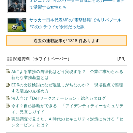
ミレニアル世代のリーダー育成にも尽力――IT業界
で活躍する女性たち
サッカー日本代表MFの“電撃移籍”でもリバプール
FCのクラウドが余裕だった訳
過去の連載記事が 1318 件あります
関連資料（ホワイトペーパー）
[PR]
AIによる業務の自律化はどう実現する？ 企業に求められる
新たな業務基盤とは
EDRの比較検討はなぜ混乱しがちなのか？ 現場視点で整理
する製品の見極め方
法人向け「Dellワークステーション」総合カタログ
今すぐ自己診断ができる 「アイデンティティーセキュリテ
ィ」見直しガイド
実態調査で見えた、AI時代のセキュリティ対策における「セ
ンターピン」とは？