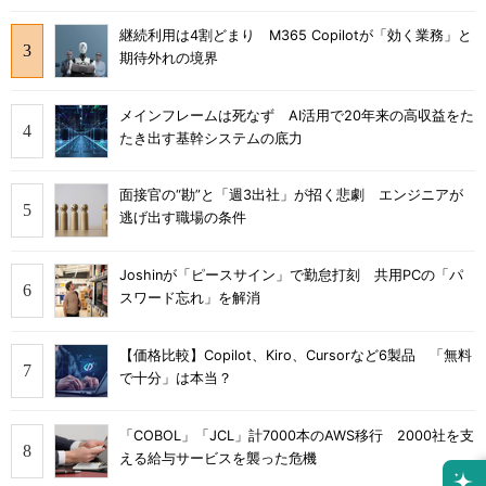
継続利用は4割どまり M365 Copilotが「効く業務」と
期待外れの境界
メインフレームは死なず AI活用で20年来の高収益をた
たき出す基幹システムの底力
面接官の“勘”と「週3出社」が招く悲劇 エンジニアが
逃げ出す職場の条件
Joshinが「ピースサイン」で勤怠打刻 共用PCの「パ
スワード忘れ」を解消
【価格比較】Copilot、Kiro、Cursorなど6製品 「無料
で十分」は本当？
「COBOL」「JCL」計7000本のAWS移行 2000社を支
える給与サービスを襲った危機