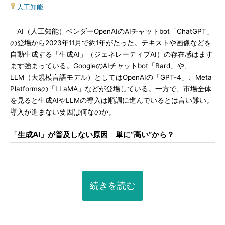
人工知能
AI（人工知能）ベンダーOpenAIのAIチャットbot「ChatGPT」
の登場から2023年11月で約1年がたった。テキストや画像などを
自動生成する「生成AI」（ジェネレーティブAI）の存在感はます
ます強まっている。GoogleのAIチャットbot「Bard」や、
LLM（大規模言語モデル）としてはOpenAIの「GPT-4」、Meta
Platformsの「LLaMA」などが登場している。一方で、市場全体
を見ると生成AIやLLMの導入は順調に進んでいるとは言い難い。
導入が進まない要因は何なのか。
「生成AI」が普及しない原因 単に“高い”から？
続きを読む