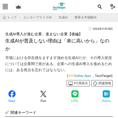
トップ
エンタープライズAI
生成AI
業界＆市場動向
2023年11月16日
生成AI導入が進む企業、進まない企業【後編】
生成AIが普及しない理由は「単に高いから」なの
か
市場における存在感をますます強める生成AIだが、その導入状況
については企業間で差がある。企業への生成AI導入を進めるため
には、ある視点を忘れてはならない。
[
Esther Ajao
，TechTarget]
PC用表示
関連情報
Share
Post
LINE
Hatena
関連キーワード