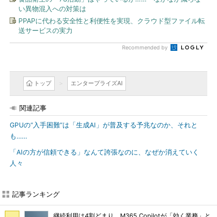
い異物混入への対策は
PPAPに代わる安全性と利便性を実現、クラウド型ファイル転
送サービスの実力
Recommended by
トップ
エンタープライズAI
関連記事
GPUの“入手困難”は「生成AI」が普及する予兆なのか、それと
も……
「AIの方が信頼できる」なんて誇張なのに、なぜか消えていく
人々
記事ランキング
継続利用は4割どまり M365 Copilotが「効く業務」と