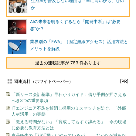
生成AIが普及しない理由は「単に高いから」なの
か
AIの未来を明るくするなら「開発中断」は“必要
悪”か？
業界別の「FWA」（固定無線アクセス）活用方法と
メリットを解説
過去の連載記事が 783 件あります
関連資料（ホワイトペーパー）
[PR]
「新リース会計基準」早わかりガイド：借り手側が押さえる
べき3つの重要事項
ITエンジニア不足を解消し採用のミスマッチを防ぐ、「外部
人材活用」の実態
「教える時間がない」「育成してもすぐ辞める」 今の現場
に必要な教育方法とは
食品衛生の「7S活動」はやっているが…… なかなか減らな