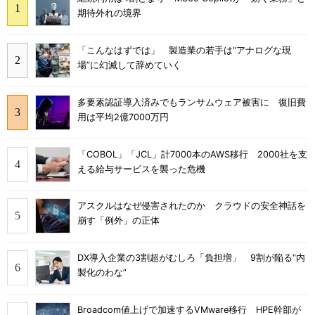
期待外れの境界
「こんなはずでは」 製造業の若手は“アナログな現
場”に幻滅して辞めていく
多要素認証導入済みでもランサムウェア被害に 復旧費
用は平均2億7000万円
「COBOL」「JCL」計7000本のAWS移行 2000社を支
える給与サービスを襲った危機
アスクルはなぜ侵害されたのか クラウドの安全神話を
崩す「例外」の正体
DX導入企業の3割超がむしろ「負担増」 9割が陥る“内
製化のわな”
Broadcom値上げで加速するVMware移行 HPE幹部が