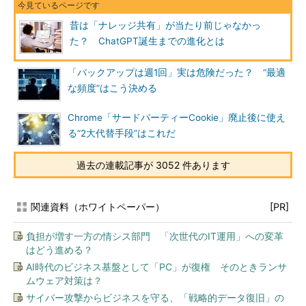
昔は「ナレッジ共有」が当たり前じゃなかっ
た？ ChatGPT誕生までの進化とは
「バックアップは週1回」実は危険だった？ “最適
な頻度”はこう決める
Chrome「サードパーティーCookie」廃止後に使え
る“2大代替手段”はこれだ
過去の連載記事が 3052 件あります
関連資料（ホワイトペーパー）
[PR]
負担が増す一方の情シス部門 「次世代のIT運用」への変革
はどう進める？
AI時代のビジネス基盤として「PC」が復権 そのときランサ
ムウェア対策は？
サイバー攻撃からビジネスを守る、「戦略的データ復旧」の