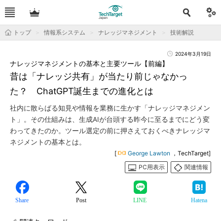
トップ
情報系システム
ナレッジマネジメント
技術解説
2024年3月19日
ナレッジマネジメントの基本と主要ツール【前編】
昔は「ナレッジ共有」が当たり前じゃなかっ
た？ ChatGPT誕生までの進化とは
社内に散らばる知見や情報を業務に生かす「ナレッジマネジメン
ト」。その仕組みは、生成AIが台頭する昨今に至るまでにどう変
わってきたのか。ツール選定の前に押さえておくべきナレッジマ
ネジメントの基本とは。
[
George Lawton
，TechTarget]
PC用表示
関連情報
Share
Post
LINE
Hatena