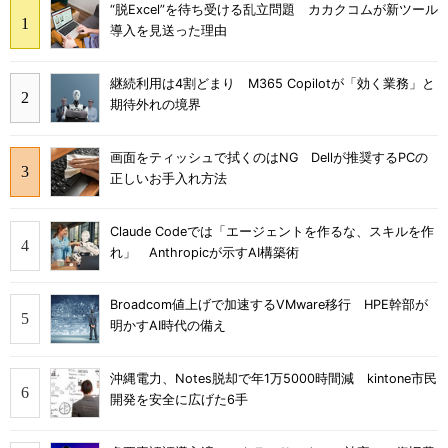
“脱Excel”を待ち受ける乱立問題 カカクコムが新ツール
導入を見送った理由
継続利用は4割どまり M365 Copilotが「効く業務」と
期待外れの境界
画面をティッシュで拭くのはNG Dellが推奨するPCの
正しいお手入れ方法
Claude Codeでは「エージェントを作るな、スキルを作
れ」 Anthropicが示すAI構築術
Broadcom値上げで加速するVMware移行 HPE幹部が
明かすAI時代の備え
沖縄電力、Notes脱却で年1万5000時間減 kintone市民
開発を安全に広げた6手