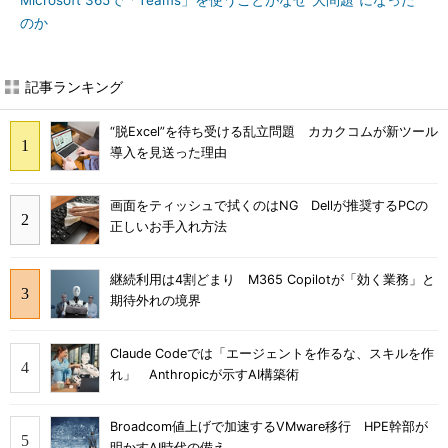
Microsoft 365で「Teams」を使うことがなぜ“大問題”になった
のか
記事ランキング
“脱Excel”を待ち受ける乱立問題 カカクコムが新ツール
導入を見送った理由
画面をティッシュで拭くのはNG Dellが推奨するPCの
正しいお手入れ方法
継続利用は4割どまり M365 Copilotが「効く業務」と
期待外れの境界
Claude Codeでは「エージェントを作るな、スキルを作
れ」 Anthropicが示すAI構築術
Broadcom値上げで加速するVMware移行 HPE幹部が
明かすAI時代の備え