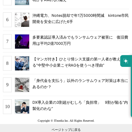
沖縄電力、Notes脱却で年1万5000時間減 kintone市民
開発を安全に広げた6手
多要素認証導入済みでもランサムウェア被害に 復旧費
用は平均2億7000万円
【マンガ付き】ひとり情シス支援の第一人者が教え
る”中堅中小企業こそRAGを使うべき理由”
「身代金を支払う」以外のランサムウェア対策は本当に
あるのか？
DX導入企業の3割超がむしろ「負担増」 9割が陥る“内
製化のわな”
Copyright © ITmedia Inc. All Rights Reserved.
ページトップに戻る