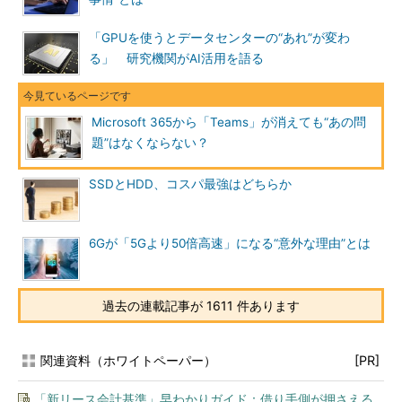
「GPUを使うとデータセンターの“あれ”が変わ
る」 研究機関がAI活用を語る
Microsoft 365から「Teams」が消えても“あの問
題”はなくならない？
SSDとHDD、コスパ最強はどちらか
6Gが「5Gより50倍高速」になる“意外な理由”とは
過去の連載記事が 1611 件あります
関連資料（ホワイトペーパー）
[PR]
「新リース会計基準」早わかりガイド：借り手側が押さえる