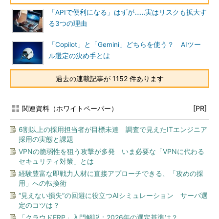
「APIで便利になる」はずが……実はリスクも拡大す
る3つの理由
「Copilot」と「Gemini」どちらを使う？ AIツー
ル選定の決め手とは
過去の連載記事が 1152 件あります
関連資料（ホワイトペーパー）
[PR]
6割以上の採用担当者が目標未達 調査で見えたITエンジニア
採用の実態と課題
VPNの脆弱性を狙う攻撃が多発 いま必要な「VPNに代わる
セキュリティ対策」とは
経験豊富な即戦力人材に直接アプローチできる、「攻めの採
用」への転換術
“見えない損失”の回避に役立つAIシミュレーション サーバ選
定のコツは？
「クラウドERP」入門解説：2026年の選定基準は？