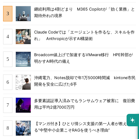
継続利用は4割どまり M365 Copilotが「効く業務」と
期待外れの境界
Claude Codeでは「エージェントを作るな、スキルを作
れ」 Anthropicが示すAI構築術
Broadcom値上げで加速するVMware移行 HPE幹部が
明かすAI時代の備え
沖縄電力、Notes脱却で年1万5000時間減 kintone市民
開発を安全に広げた6手
多要素認証導入済みでもランサムウェア被害に 復旧費
用は平均2億7000万円
【マンガ付き】ひとり情シス支援の第一人者が教え
る”中堅中小企業こそRAGを使うべき理由”