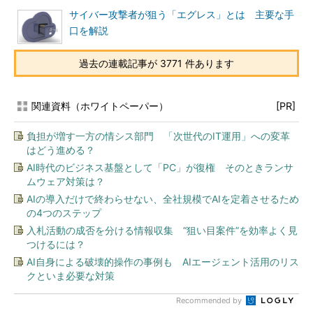
サイバー攻撃者が狙う「エグレス」とは 主要な手
口を解説
過去の連載記事が 3771 件あります
関連資料（ホワイトペーパー）
[PR]
負担が増す一方の情シス部門 「次世代のIT運用」への変革
はどう進める？
AI時代のビジネス基盤として「PC」が復権 そのときランサ
ムウェア対策は？
AIの導入だけで終わらせない、全社規模でAIを定着させるため
の4つのステップ
入札活動の成否を分ける情報収集 “狙い目案件”を効率よく見
つけるには？
AI自身による破壊的操作の事例も AIエージェント活用のリス
クといま必要な対策
Recommended by