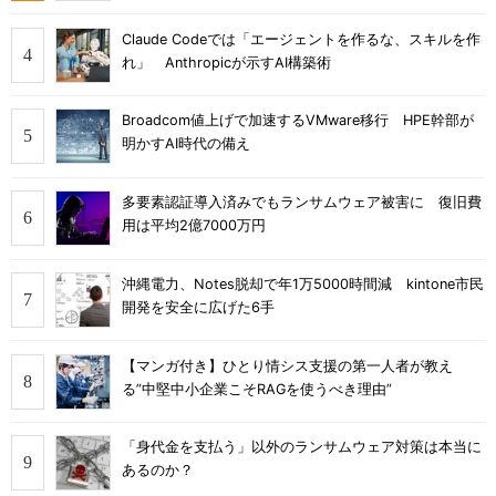
Claude Codeでは「エージェントを作るな、スキルを作
れ」 Anthropicが示すAI構築術
Broadcom値上げで加速するVMware移行 HPE幹部が
明かすAI時代の備え
多要素認証導入済みでもランサムウェア被害に 復旧費
用は平均2億7000万円
沖縄電力、Notes脱却で年1万5000時間減 kintone市民
開発を安全に広げた6手
【マンガ付き】ひとり情シス支援の第一人者が教え
る”中堅中小企業こそRAGを使うべき理由”
「身代金を支払う」以外のランサムウェア対策は本当に
あるのか？