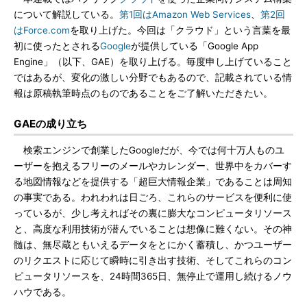
について解説している。
第1回はAmazon Web Services
、
第2回
はForce.com
を取り上げた。今回は「クラウド」という言葉を最
初に使ったとされる
Google
が提供している「Google App
Engine」（以下、GAE）を取り上げる。毎度申し上げていること
ではあるが、変化の激しい分野でもあるので、記載されている情
報は原稿執筆時点のものであることをご了解いただきたい。
GAEの成り立ち
検索エンジンで創業したGoogleだが、今では何十万人ものユ
ーザーを抱えるフリーのメールやカレンダー、世界中をカバーす
る地図情報などを提供する「超巨大情報企業」であることは周知
の事実である。われわれは日ごろ、これらのサービスを便利に使
っているが、少し考えればその裏に膨大なコンピュータリソース
と、高度な利用技術が潜んでいることは想像に難くない。その神
髄は、無尽蔵ともいえるデータをとにかく蓄積し、かつユーザー
のリクエストに応じて瞬時に引き出す技術、そしてこれらのコン
ピュータリソースを、24時間365日、無停止で運用し続けるノウ
ハウである。