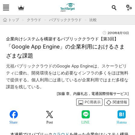
トップ
クラウド
パブリッククラウド
比較
2010年8月13日
企業向けシステムを構築するパブリッククラウド【第3回】
「Google App Engine」の企業利用におけるさま
ざまな課題
元祖パブリッククラウドのGoogle App Engineは、スケーラビリ
ティに優れ、開発環境をはじめ必要なインフラの多くをほぼ無料
で提供する。個人利用には適しているが企業利用ではまだ多様な
課題を残している。
[加藤 章、内藤礼志，電通国際情報サービス]
PC用表示
関連情報
Share
Post
LINE
Hatena
本連載ではパブリック
クラウド
を使った企業向けシステム構築