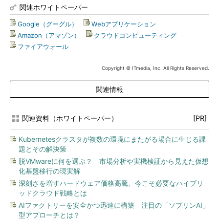
関連ホワイトペーパー
Google（グーグル）
|
Webアプリケーション
|
Amazon（アマゾン）
|
クラウドコンピューティング
|
ファイアウォール
Copyright © ITmedia, Inc. All Rights Reserved.
関連情報
関連資料（ホワイトペーパー）
[PR]
Kubernetesクラスタが複数の環境にまたがる場合に生じる課
題とその解決策
脱VMwareに何を選ぶ？ 市場分析や実機検証から見えた仮想
化基盤移行の現実解
深刻さを増すハードウェア価格高騰、今こそ必要なハイブリ
ッドクラウド戦略とは
AIファクトリーを安全かつ迅速に構築 注目の「ソブリンAI」
型アプローチとは？