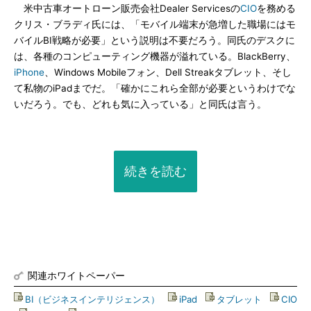
米中古車オートローン販売会社Dealer Servicesの
CIO
を務める
クリス・ブラディ氏には、「モバイル端末が急増した職場にはモ
バイルBI戦略が必要」という説明は不要だろう。同氏のデスクに
は、各種のコンピューティング機器が溢れている。BlackBerry、
iPhone
、Windows Mobileフォン、Dell Streakタブレット、そし
て私物のiPadまでだ。「確かにこれら全部が必要というわけでな
いだろう。でも、どれも気に入っている」と同氏は言う。
続きを読む
関連ホワイトペーパー
BI（ビジネスインテリジェンス）
|
iPad
|
タブレット
|
CIO