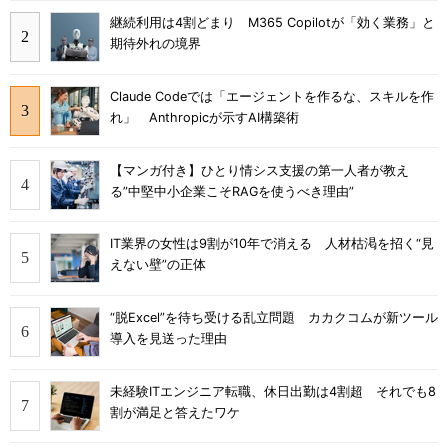
継続利用は4割どまり M365 Copilotが「効く業務」と
期待外れの境界
Claude Codeでは「エージェントを作るな、スキルを作
れ」 Anthropicが示すAI構築術
【マンガ付き】ひとり情シス支援の第一人者が教え
る”中堅中小企業こそRAGを使うべき理由”
IT業界の女性は9割が10年で消える 人材枯渇を招く“見
えない壁”の正体
“脱Excel”を待ち受ける乱立問題 カカクコムが新ツール
導入を見送った理由
未経験ITエンジニア転職、休日出勤は4割超 それでも8
割が満足と答えたワケ