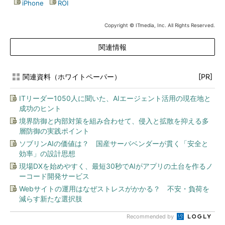
|
iPhone
|
ROI
Copyright © ITmedia, Inc. All Rights Reserved.
関連情報
関連資料（ホワイトペーパー）
[PR]
ITリーダー1050人に聞いた、AIエージェント活用の現在地と
成功のヒント
境界防御と内部対策を組み合わせて、侵入と拡散を抑える多
層防御の実践ポイント
ソブリンAIの価値は？ 国産サーバベンダーが貫く「安全と
効率」の設計思想
現場DXを始めやすく、最短30秒でAIがアプリの土台を作るノ
ーコード開発サービス
Webサイトの運用はなぜストレスがかかる？ 不安・負荷を
減らす新たな選択肢
Recommended by