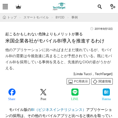
トップ
スマートモバイル
BYOD
事例
2011年9月12日
起こるかもしれない危険よりもメリットが勝る
米国企業各社がモバイルBI導入を推進するわけ
他のアプリケーションに比べればまだまだ後れているが、モバイ
ルBIの需要は今後急速に高まることが予想されている。既にモバ
イルBIを採用している事例を見ると、先進的なCIOの姿がうかが
える。
[Linda Tucci，TechTarget]
PC用表示
関連情報
Share
Post
LINE
Hatena
モバイル版の
BI（ビジネスインテリジェンス）
アプリケーショ
ンの採用は、その他のモバイルアプリと比べると後れを取ってい