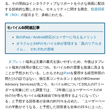
る。その理由はインタラクティブなリポートを小さな画面に配信
する技術的な難しさから、セキュリティに関する懸念、
投資回収
率（ROI）
の提示まで、多岐にわたる。
モバイルBI関連記事
BIのiPad／Android対応がユーザーに与えるメリット
オラクルとSAPのモバイルBIが実現する「真のリアルタ
イム」、それぞれの意味
タブレット
端末は文書の書式を扱いやすいため、今後はタブレ
ット端末の採用が進むにつれ、モバイルBIの需要も急速に高まる
ことが予想されている。しかもそれは
iPad
を愛用する経営幹部の
間だけの話ではない。独立系コンサルタント会社の米Dresner
Advisory Servicesが先ごろ、モバイルBIについて200人のITリー
ダーを対象に行った調査では、「2年後にはユーザーベースの4
分の1が専らモバイル端末経由でBIを使用するようになってい
る」と予想する回答者が全体の約70％を占めた。「ユーザーベー
スの半数がそうなる」と予想した回答者も全体の25％に上った。