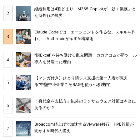
継続利用は4割どまり M365 Copilotが「効く業務」と
期待外れの境界
Claude Codeでは「エージェントを作るな、スキルを作
れ」 Anthropicが示すAI構築術
“脱Excel”を待ち受ける乱立問題 カカクコムが新ツール
導入を見送った理由
【マンガ付き】ひとり情シス支援の第一人者が教え
る”中堅中小企業こそRAGを使うべき理由”
「身代金を支払う」以外のランサムウェア対策は本当に
あるのか？
Broadcom値上げで加速するVMware移行 HPE幹部が
明かすAI時代の備え