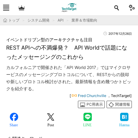
トップ
システム開発
API
業界＆市場動向
2017年12月26日
イベントドリブン型のアーキテクチャも注目
REST APIへの不満爆発？ API Worldで話題にな
ったメッセージングのこれから
カルフォルニアで開催された「API World 2017」ではマイクロサ
ービスのメッセージングプロトコルについて、RESTからの脱却
や新しいプロトコル検討がされた。最新情報を含め幾つかトピッ
クを紹介する。
[
Fred Churchville
，TechTarget]
PC用表示
関連情報
Share
Post
LINE
Hatena