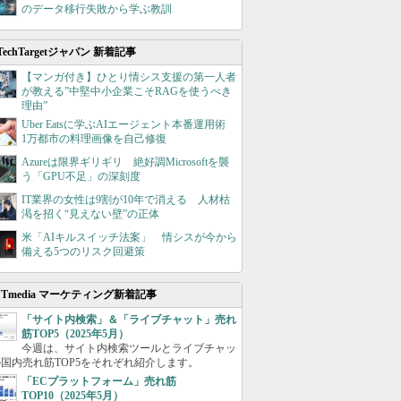
のデータ移行失敗から学ぶ教訓
TechTargetジャパン 新着記事
【マンガ付き】ひとり情シス支援の第一人者
が教える”中堅中小企業こそRAGを使うべき
理由”
Uber Eatsに学ぶAIエージェント本番運用術
1万都市の料理画像を自己修復
Azureは限界ギリギリ 絶好調Microsoftを襲
う「GPU不足」の深刻度
IT業界の女性は9割が10年で消える 人材枯
渇を招く“見えない壁”の正体
米「AIキルスイッチ法案」 情シスが今から
備える5つのリスク回避策
ITmedia マーケティング新着記事
「サイト内検索」＆「ライブチャット」売れ
筋TOP5（2025年5月）
今週は、サイト内検索ツールとライブチャッ
国内売れ筋TOP5をそれぞれ紹介します。
「ECプラットフォーム」売れ筋
TOP10（2025年5月）