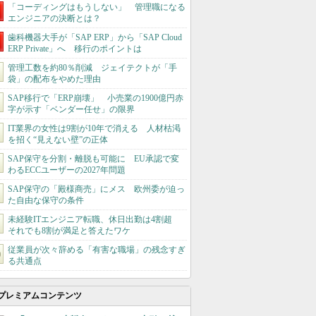
「コーディングはもうしない」 管理職になる
エンジニアの決断とは？
歯科機器大手が「SAP ERP」から「SAP Cloud
ERP Private」へ 移行のポイントは
管理工数を約80％削減 ジェイテクトが「手
袋」の配布をやめた理由
SAP移行で「ERP崩壊」 小売業の1900億円赤
字が示す「ベンダー任せ」の限界
IT業界の女性は9割が10年で消える 人材枯渇
を招く“見えない壁”の正体
SAP保守を分割・離脱も可能に EU承認で変
わるECCユーザーの2027年問題
SAP保守の「殿様商売」にメス 欧州委が迫っ
た自由な保守の条件
未経験ITエンジニア転職、休日出勤は4割超
それでも8割が満足と答えたワケ
従業員が次々辞める「有害な職場」の残念すぎ
る共通点
プレミアムコンテンツ