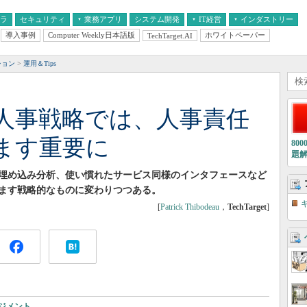
フラ
セキュリティ
業務アプリ
システム開発
IT経営
インダストリー
導入事例
Computer Weekly日本語版
ホワイトペーパー
TechTarget.AI
AI
経営とIT
医療IT
中堅・中小企業とIT
教育IT
ション
運用＆Tips
人事戦略では、人事責任
ます重要に
80
題
埋め込み分析、使い慣れたサービス同様のインタフェースなど
ます戦略的なものに変わりつつある。
[
Patrick Thibodeau
，
TechTarget
]
ジメント