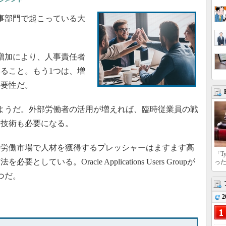
事部門で起こっている大
増加により、人事責任者
ること。もう1つは、増
必要性だ。
ようだ。外部労働者の活用が増えれば、臨時従業員の戦
い技術も必要になる。
労働市場で人材を獲得するプレッシャーはますます高
「T
いる。Oracle Applications Users Groupが
っ
つだ。
2