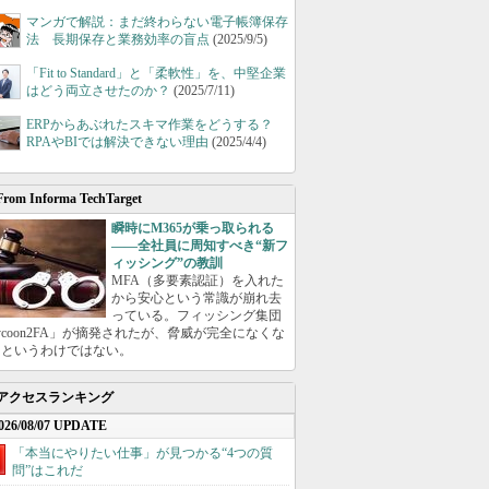
マンガで解説：まだ終わらない電子帳簿保存
法 長期保存と業務効率の盲点
(2025/9/5)
「Fit to Standard」と「柔軟性」を、中堅企業
はどう両立させたのか？
(2025/7/11)
ERPからあぶれたスキマ作業をどうする？
RPAやBIでは解決できない理由
(2025/4/4)
From Informa TechTarget
瞬時にM365が乗っ取られる
――全社員に周知すべき“新フ
ィッシング”の教訓
MFA（多要素認証）を入れた
から安心という常識が崩れ去
っている。フィッシング集団
ycoon2FA」が摘発されたが、脅威が完全になくな
たというわけではない。
アクセスランキング
026/08/07 UPDATE
「本当にやりたい仕事」が見つかる“4つの質
問”はこれだ