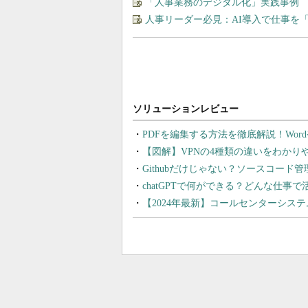
「人事業務のデジタル化」実践事例
人事リーダー必見：AI導入で仕事を
PDFを編集する方法を徹底解説！Wor
【図解】VPNの4種類の違いをわか
Githubだけじゃない？ソースコード
chatGPTで何ができる？どんな仕事
【2024年最新】コールセンターシス