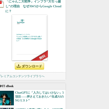
「にゃんこ大戦争」インフラ“大引っ越
し”の理由 なぜAWSからGoogle Cloud
に？
ダウンロード
 プレミアムコンテンツライブラリへ
＠IT eBook
ChatGPTに「入力してはいけない」5
項目――押さえておきたい“生成AIの
NGリスト”