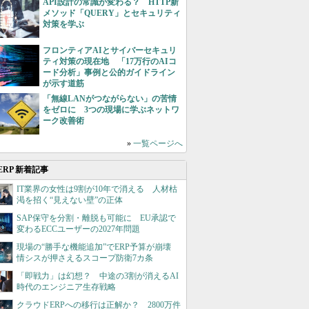
API設計の常識が変わる？ HTTP新
メソッド「QUERY」とセキュリティ
対策を学ぶ
フロンティアAIとサイバーセキュリ
ティ対策の現在地 「17万行のAIコ
ード分析」事例と公的ガイドライン
が示す道筋
「無線LANがつながらない」の苦情
をゼロに 3つの現場に学ぶネットワ
ーク改善術
»
一覧ページへ
ERP 新着記事
IT業界の女性は9割が10年で消える 人材枯
渇を招く“見えない壁”の正体
SAP保守を分割・離脱も可能に EU承認で
変わるECCユーザーの2027年問題
現場の“勝手な機能追加”でERP予算が崩壊
情シスが押さえるスコープ防衛7カ条
「即戦力」は幻想？ 中途の3割が消えるAI
時代のエンジニア生存戦略
クラウドERPへの移行は正解か？ 2800万件