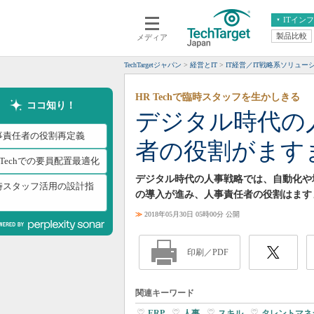
ITイン
製品比較
メディア
クラウド
エンタープライズ
ERP
仮想化
TechTargetジャパン
経営とIT
IT経営／IT戦略系ソリュー
データ分析
サーバ＆ストレージ
HR Techで臨時スタッフを生かしきる
CX
スマートモバイル
ココ知り！
デジタル時代の
情報系システム
ネットワーク
事責任者の役割再定義
者の役割がます
システム運用管理
 Techでの要員配置最適化
デジタル時代の人事戦略では、自動化や
時スタッフ活用の設計指
の導入が進み、人事責任者の役割はます
≫
2018年05月30日 05時00分 公開
印刷／PDF
関連キーワード
ERP
|
人事
|
スキル
|
タレントマネ