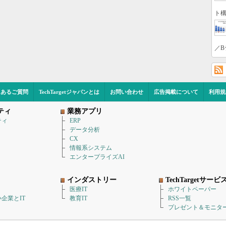
ト構
／B
くあるご質問
TechTargetジャパンとは
お問い合わせ
広告掲載について
利用規
ティ
業務アプリ
ティ
ERP
データ分析
CX
情報系システム
エンタープライズAI
インダストリー
TechTargetサービ
医療IT
ホワイトペーパー
企業とIT
教育IT
RSS一覧
プレゼント＆モニタ