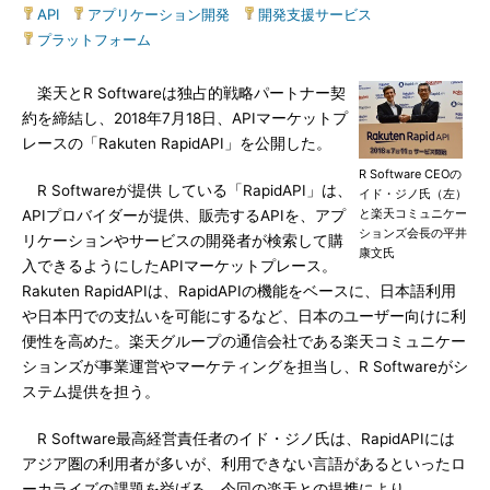
API
|
アプリケーション開発
|
開発支援サービス
|
プラットフォーム
楽天とR Softwareは独占的戦略パートナー契
約を締結し、2018年7月18日、APIマーケットプ
レースの「Rakuten RapidAPI」を公開した。
R Software CEOの
R Softwareが提供 している「RapidAPI」は、
イド・ジノ氏（左）
と楽天コミュニケー
APIプロバイダーが提供、販売するAPIを、アプ
ションズ会長の平井
リケーションやサービスの開発者が検索して購
康文氏
入できるようにしたAPIマーケットプレース。
Rakuten RapidAPIは、RapidAPIの機能をベースに、日本語利用
や日本円での支払いを可能にするなど、日本のユーザー向けに利
便性を高めた。楽天グループの通信会社である楽天コミュニケー
ションズが事業運営やマーケティングを担当し、R Softwareがシ
ステム提供を担う。
R Software最高経営責任者のイド・ジノ氏は、RapidAPIには
アジア圏の利用者が多いが、利用できない言語があるといったロ
ーカライズの課題を挙げる。今回の楽天との提携により、