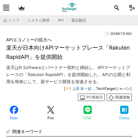
トップ
システム開発
API
製品解説
2018年7月18日
APIエコノミーの拡大へ
楽天が日本向けAPIマーケットプレース「Rakuten
RapidAPI」を提供開始
楽天はR Softwareとパートナー契約と締結し、APIマーケットプ
レースの「Rakuten RapidAPI」を提供開始した。APIの公開と利
用を簡単にして、新サービス開発を加速させる。
[
上田 奈々絵
，TechTargetジャパン]
PC用表示
関連情報
Share
Post
LINE
Hatena
関連キーワード