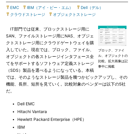
EMC
|
IBM（アイ・ビー・エム）
|
Dell（デル）
|
クラウドストレージ
|
オブジェクトストレージ
IT部門では従来、ブロックストレージ用に
SAN、ファイルストレージ用にNAS、オブジェ
クトストレージ用にクラウドゲートウェイを購
入していた。現在では、ブロック、ファイル、
ブロック、ファイ
ル、オブジェクトの
オブジェクトの各ストレージインタフェース全
比較。拡大画像は記
てをサポートするソフトウェア定義ストレージ
事中に掲載
（SDS）製品を選べるようになっている。本稿
では、そのようなストレージ製品を幾つかピックアップし、その
機能、長所、短所を見ていく。比較対象のベンダーは以下の5社
だ。
Dell EMC
Hitachi Vantara
Hewlett Packard Enterprise（HPE）
IBM