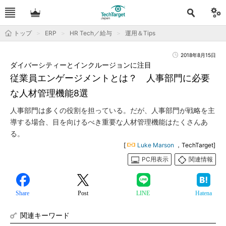
トップ
ERP
HR Tech／給与
運用＆Tips
2018年8月15日
ダイバーシティーとインクルージョンに注目
従業員エンゲージメントとは？ 人事部門に必要
な人材管理機能8選
人事部門は多くの役割を担っている。だが、人事部門が戦略を主
導する場合、目を向けるべき重要な人材管理機能はたくさんあ
る。
[
Luke Marson
，TechTarget]
PC用表示
関連情報
Share
Post
LINE
Hatena
関連キーワード