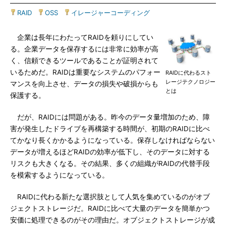
RAID
|
OSS
|
イレージャーコーディング
企業は長年にわたってRAIDを頼りにしてい
る。企業データを保存するには非常に効率が高
く、信頼できるツールであることが証明されて
いるためだ。RAIDは重要なシステムのパフォー
RAIDに代わるスト
レージテクノロジー
マンスを向上させ、データの損失や破損からも
とは
保護する。
だが、RAIDには問題がある。昨今のデータ量増加のため、障
害が発生したドライブを再構築する時間が、初期のRAIDに比べ
てかなり長くかかるようになっている。保存しなければならない
データが増えるほどRAIDの効率が低下し、そのデータに対する
リスクも大きくなる。その結果、多くの組織がRAIDの代替手段
を模索するようになっている。
RAIDに代わる新たな選択肢として人気を集めているのがオブ
ジェクトストレージだ。RAIDに比べて大量のデータを簡単かつ
安価に処理できるのがその理由だ。オブジェクトストレージが成