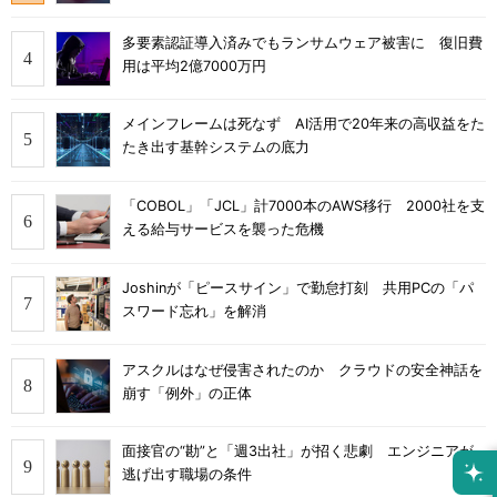
多要素認証導入済みでもランサムウェア被害に 復旧費
用は平均2億7000万円
メインフレームは死なず AI活用で20年来の高収益をた
たき出す基幹システムの底力
「COBOL」「JCL」計7000本のAWS移行 2000社を支
える給与サービスを襲った危機
Joshinが「ピースサイン」で勤怠打刻 共用PCの「パ
スワード忘れ」を解消
アスクルはなぜ侵害されたのか クラウドの安全神話を
崩す「例外」の正体
面接官の“勘”と「週3出社」が招く悲劇 エンジニアが
逃げ出す職場の条件