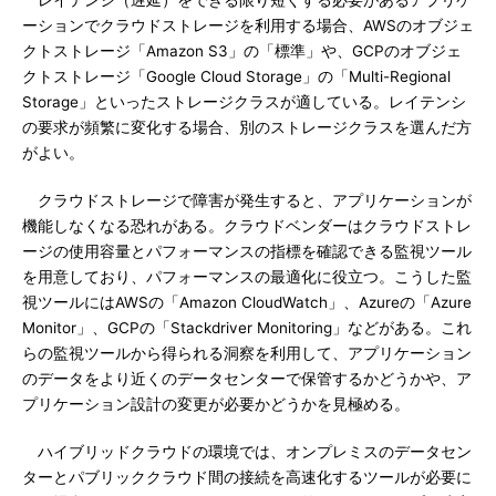
レイテンシ（遅延）をできる限り短くする必要があるアプリケ
ーションでクラウドストレージを利用する場合、AWSのオブジェ
クトストレージ「Amazon S3」の「標準」や、GCPのオブジェ
クトストレージ「Google Cloud Storage」の「Multi-Regional
Storage」といったストレージクラスが適している。レイテンシ
の要求が頻繁に変化する場合、別のストレージクラスを選んだ方
がよい。
クラウドストレージで障害が発生すると、アプリケーションが
機能しなくなる恐れがある。クラウドベンダーはクラウドストレ
ージの使用容量とパフォーマンスの指標を確認できる監視ツール
を用意しており、パフォーマンスの最適化に役立つ。こうした監
視ツールにはAWSの「Amazon CloudWatch」、Azureの「Azure
Monitor」、GCPの「Stackdriver Monitoring」などがある。これ
らの監視ツールから得られる洞察を利用して、アプリケーション
のデータをより近くのデータセンターで保管するかどうかや、ア
プリケーション設計の変更が必要かどうかを見極める。
ハイブリッドクラウドの環境では、オンプレミスのデータセン
ターとパブリッククラウド間の接続を高速化するツールが必要に