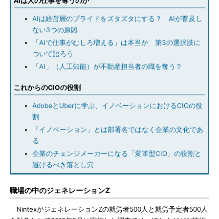
AIは人の仕事を奪うのか
AIは経営層のプライドをズタズタにする？ AIが普及し
ない3つの原因
「AIで仕事がむしろ増える」は本当か 第3の選択肢に
ついて語ろう
「AI」（人工知能）が不動産担当者の職を奪う？
これからのCIOの役割
AdobeとUberに学ぶ、イノベーションにおけるCIOの役
割
「イノベーション」とは部署名ではなく企業の文化であ
る
企業のチェンジメーカーになる「変革型CIO」の役割と
避けるべき落とし穴
職場の中のジェネレーションZ
NintexがジェネレーションZの就労者500人と就労予定者500人