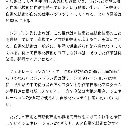
を対象として2019年9月に実施した調査では、ほとんどがAI技術
と自動化技術に自信を持っているという結果が出た。「AI技術と
自動化技術が自分の仕事をやりやすくしてくれる」という回答は
約88％に上る。
シンプソン氏によれば、この世代はAI技術と自動化技術のこと
を理解していて、職場でAI／自動化技術が増えることを望んでい
る。自動化技術は一般的に、単調で反復的な作業を肩代わりして
くれる。従って自動化技術が存在しなければ、そうした作業は従
業員が処理することになる。
ジェネレーションZにとって、自動化技術の欠如は不満の種に
なりかねないとシンプソン氏は話す。ジェネレーションZは特
に、私生活の中で使う音声アシスタントや作業自動化プログラム
の手軽さに慣れ親しんでいる。一方で企業は大抵の場合、ジェネ
レーションZが自宅で使うAI／自動化システムに追い付いていな
い。
ただしAI技術と自動化技術が職場で自分を助けてくれると確信
しているジェネレーションZでさえも、AI／自動化技術に対する