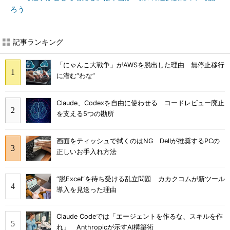
ろう
記事ランキング
「にゃんこ大戦争」がAWSを脱出した理由 無停止移行
に潜む“わな”
Claude、Codexを自由に使わせる コードレビュー廃止
を支える5つの勘所
画面をティッシュで拭くのはNG Dellが推奨するPCの
正しいお手入れ方法
“脱Excel”を待ち受ける乱立問題 カカクコムが新ツール
導入を見送った理由
Claude Codeでは「エージェントを作るな、スキルを作
れ」 Anthropicが示すAI構築術