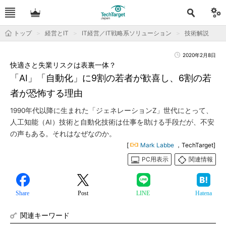
トップ
経営とIT
IT経営／IT戦略系ソリューション
技術解説
2020年2月8日
快適さと失業リスクは表裏一体？
「AI」「自動化」に9割の若者が歓喜し、6割の若
者が恐怖する理由
1990年代以降に生まれた「ジェネレーションZ」世代にとって、
人工知能（AI）技術と自動化技術は仕事を助ける手段だが、不安
の声もある。それはなぜなのか。
[
Mark Labbe
，TechTarget]
PC用表示
関連情報
Share
Post
LINE
Hatena
関連キーワード