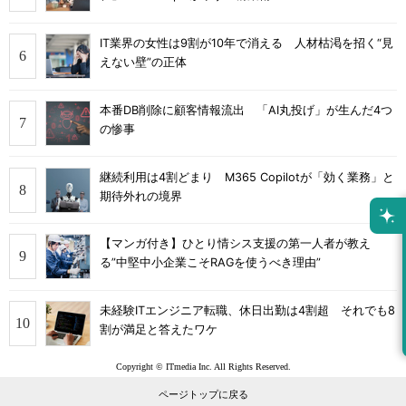
IT業界の女性は9割が10年で消える 人材枯渇を招く“見
えない壁”の正体
本番DB削除に顧客情報流出 「AI丸投げ」が生んだ4つ
の惨事
継続利用は4割どまり M365 Copilotが「効く業務」と
期待外れの境界
【マンガ付き】ひとり情シス支援の第一人者が教え
る”中堅中小企業こそRAGを使うべき理由”
未経験ITエンジニア転職、休日出勤は4割超 それでも8
割が満足と答えたワケ
Copyright © ITmedia Inc. All Rights Reserved.
ページトップに戻る