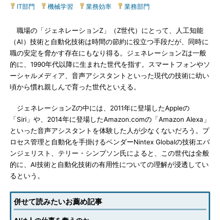
IT部門
|
機械学習
|
業務効率
|
業務部門
職場の「ジェネレーションZ」（Z世代）にとって、人工知能
（AI）技術と自動化技術は時間の節約に役立つ手段だが、同時に
職の安定を脅かす存在にもなり得る。ジェネレーションZは一般
的に、1990年代以降に生まれた世代を指す。スマートフォンやソ
ーシャルメディア、音声アシスタントといった現代の技術に幼い
頃から慣れ親しんで育った世代といえる。
ジェネレーションZの中には、2011年に登場したAppleの
「Siri」や、2014年に登場したAmazon.comの「Amazon Alexa」
といった音声アシスタントを体験した人が少なくないだろう。プ
ロセス管理と自動化を手掛けるベンダーNintex Globalの技術エバ
ンジェリスト、テリー・シンプソン氏によると、この世代は全般
的に、AI技術と自動化技術の有用性についての理解が浸透してい
るという。
併せて読みたいお薦め記事