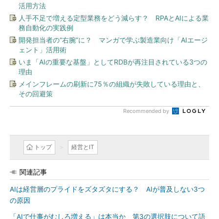
活用方法
人手不足で増える定型業務をどう減らす？ RPAとAIによる業
務自動化の実践例
開発担当者の“右腕”に？ マンガで学ぶ製造業向け「AIエージ
ェント」活用術
いま「AIの重要な基盤」としてRDBが再注目されている3つの
理由
メインフレームの刷新に75％の組織が失敗している理由と、
その回避策
Recommended by
トップ
経営とIT
関連記事
AIは経営層のプライドをズタズタにする？ AIが普及しない3つ
の原因
「AIで仕事がむしろ増える」は本当か 第3の選択肢について語