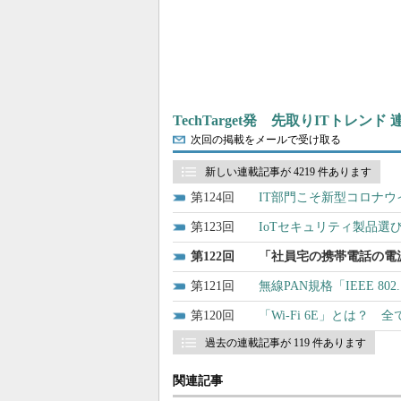
TechTarget発 先取りITトレンド
次回の掲載をメールで受け取る
新しい連載記事が 4219 件あります
124
IT部門こそ新型コロナウ
123
IoTセキュリティ製品選びで知
122
「社員宅の携帯電話の電
121
無線PAN規格「IEEE 802
120
「Wi-Fi 6E」とは？
過去の連載記事が 119 件あります
関連記事