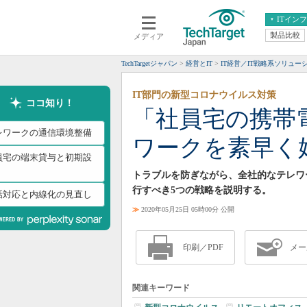
ITイン
製品比較
メディア
クラウド
エンタープライズ
ERP
仮想化
TechTargetジャパン
経営とIT
IT経営／IT戦略系ソリュー
データ分析
サーバ＆ストレージ
IT部門の新型コロナウイルス対策
CX
スマートモバイル
ココ知り！
「社員宅の携帯
情報系システム
ネットワーク
レワークの通信環境整備
ワークを素早く
システム運用管理
員宅の端末貸与と初期設
トラブルを防ぎながら、全社的なテレワ
行すべき5つの戦略を説明する。
話対応と内線化の見直し
≫
2020年05月25日 05時00分 公開
印刷／PDF
メー
関連キーワード