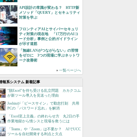
API設計の常識が変わる？ HTTP新
メソッド「QUERY」とセキュリティ
対策を学ぶ
フロンティアAIとサイバーセキュリ
ティ対策の現在地 「17万行のAIコ
ード分析」事例と公的ガイドライン
が示す道筋
「無線LANがつながらない」の苦情
をゼロに 3つの現場に学ぶネットワ
ーク改善術
»
一覧ページへ
情報系システム 新着記事
“脱Excel”を待ち受ける乱立問題 カカクコム
が新ツール導入を見送った理由
Joshinが「ピースサイン」で勤怠打刻 共用
PCの「パスワード忘れ」を解消
「Excel至上主義」の終わらせ方 丸2日の手
作業地獄から情シスと現場を救うには
「Teams」や「Zoom」は不要か？ AIでUCC
ツールを自社開発する利点と欠点