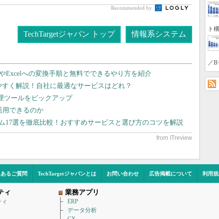
Recommended by
ト構
TechTargetジャパン トップ
情報系システム
／B
dやExcelへの変換手順と無料でできるやり方を紹介
りやすく解説！自社に最適なサービスはどれ？
管理ツールをピックアップ
で活用できるのか
テム17選を徹底比較！おすすめサービスと選び方のコツを解説
くあるご質問
TechTargetジャパンとは
お問い合わせ
広告掲載について
利用規
ティ
業務アプリ
ティ
ERP
データ分析