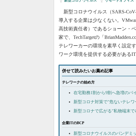
新型コロナウイルス
|
リモートオフィス
新型コロナウイルス（SARS-Co
導入する企業は少なくない。VMwa
高技術責任者）であるショーン・
家で、TechTargetの「BrianM
テレワーカーの環境を素早く設定
ワーク環境を提供する必要があるI
併せて読みたいお薦め記事
テレワークの始め方
在宅勤務1割から9割へ急増のバ
新型コロナ対策で“危ないテレワ
新型コロナで広がる“私物端末で
企業ITのBCP
新型コロナウイルスのパンデミッ