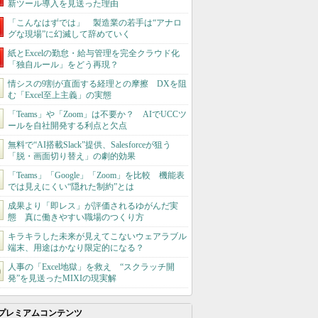
新ツール導入を見送った理由
「こんなはずでは」 製造業の若手は“アナロ
グな現場”に幻滅して辞めていく
紙とExcelの勤怠・給与管理を完全クラウド化
「独自ルール」をどう再現？
情シスの9割が直面する経理との摩擦 DXを阻
む「Excel至上主義」の実態
「Teams」や「Zoom」は不要か？ AIでUCCツ
ールを自社開発する利点と欠点
無料で“AI搭載Slack”提供、Salesforceが狙う
「脱・画面切り替え」の劇的効果
「Teams」「Google」「Zoom」を比較 機能表
では見えにくい“隠れた制約”とは
成果より「即レス」が評価されるゆがんだ実
態 真に働きやすい職場のつくり方
キラキラした未来が見えてこないウェアラブル
端末、用途はかなり限定的になる？
人事の「Excel地獄」を救え “スクラッチ開
発”を見送ったMIXIの現実解
プレミアムコンテンツ