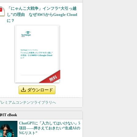
「にゃんこ大戦争」インフラ“大引っ越
し”の理由 なぜAWSからGoogle Cloud
に？
ダウンロード
 プレミアムコンテンツライブラリへ
＠IT eBook
ChatGPTに「入力してはいけない」5
項目――押さえておきたい“生成AIの
NGリスト”