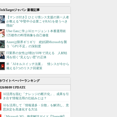
TechTargetジャパン 新着記事
【マンガ付き】ひとり情シス支援の第一人者
が教える”中堅中小企業こそRAGを使うべき
理由”
Uber Eatsに学ぶAIエージェント本番運用術
1万都市の料理画像を自己修復
Azureは限界ギリギリ 絶好調Microsoftを襲
う「GPU不足」の深刻度
IT業界の女性は9割が10年で消える 人材枯
渇を招く“見えない壁”の正体
米「AIキルスイッチ法案」 情シスが今から
備える5つのリスク回避策
ホワイトペーパーランキング
026/08/09 UPDATE
AI活用を阻む「ナレッジの断片化」、成果を引
き出す情報活用の仕組みとは？
AIを活用して「情報過多・分散」を解消し、意
思決定を高速化する方法
「Microsoft 365」徹底解説ガイド【Teams編】