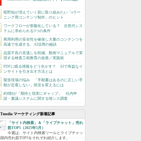
暗黙知が消えていく前に取り組みたい「eラー
ニング用コンテンツ制作」のヒント
ワークフローが形骸化している？ 次世代シス
テムに求められる3つの条件
商用利用の安全性を確保し大量のコンテンツを
高速で生成する、AI活用の秘訣
品質不良の見逃しを削減、動画マニュアルで実
現する検査工程教育の改善／実践術
PDFに眠る情報をどう生かす？ AIで有益なイ
ンサイトを引き出す方法とは
製造現場の悩み 「手順書はあるのに正しい手
順が定着しない」状況を変えるには
約8割が「期待と現実にギャップ」 社内申
請・稟議システムに関する情シス調査
ITmedia マーケティング新着記事
「サイト内検索」＆「ライブチャット」売れ
筋TOP5（2025年5月）
今週は、サイト内検索ツールとライブチャッ
国内売れ筋TOP5をそれぞれ紹介します。