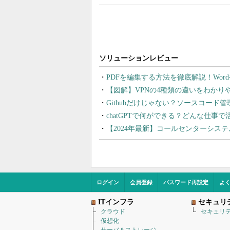
PDFを編集する方法を徹底解説！Wor
【図解】VPNの4種類の違いをわか
Githubだけじゃない？ソースコード
chatGPTで何ができる？どんな仕事
【2024年最新】コールセンターシス
ログイン
会員登録
パスワード再設定
よ
ITインフラ
セキュリ
クラウド
セキュリ
仮想化