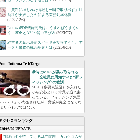
る、シンプルな手段とは？
(2025/12/8)
「資料に埋もれた情報を一瞬で取り出す」IT
商社が実践したAIによる業務効率化例
(2025/12/8)
LinuxのPDF機能開発はこうすればうまくい
く SDKとAPIの賢い選び方
(2025/7/7)
経営者の意思決定スピードを改善できた、デ
ータと業務の統合基盤とは
(2025/6/23)
From Informa TechTarget
瞬時にM365が乗っ取られる
――全社員に周知すべき“新フ
ィッシング”の教訓
MFA（多要素認証）を入れた
から安心という常識が崩れ去
っている。フィッシング集団
ycoon2FA」が摘発されたが、脅威が完全になくな
たというわけではない。
アクセスランキング
026/08/09 UPDATE
“脱Excel”を待ち受ける乱立問題 カカクコムが