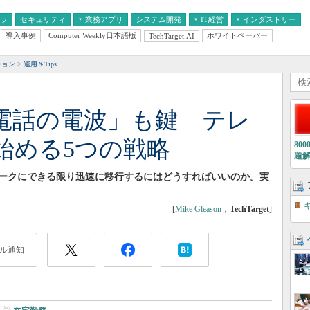
フラ
セキュリティ
業務アプリ
システム開発
IT経営
インダストリー
導入事例
Computer Weekly日本語版
ホワイトペーパー
TechTarget.AI
AI
経営とIT
医療IT
中堅・中小企業とIT
教育IT
ション
運用＆Tips
電話の電波」も鍵 テレ
始める5つの戦略
80
題
ークにできる限り迅速に移行するにはどうすればいいのか。実
[
Mike Gleason
，
TechTarget
]
ル通知