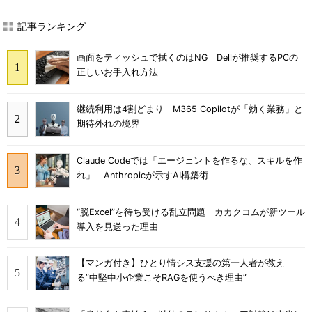
記事ランキング
画面をティッシュで拭くのはNG Dellが推奨するPCの
正しいお手入れ方法
継続利用は4割どまり M365 Copilotが「効く業務」と
期待外れの境界
Claude Codeでは「エージェントを作るな、スキルを作
れ」 Anthropicが示すAI構築術
“脱Excel”を待ち受ける乱立問題 カカクコムが新ツール
導入を見送った理由
【マンガ付き】ひとり情シス支援の第一人者が教え
る”中堅中小企業こそRAGを使うべき理由”