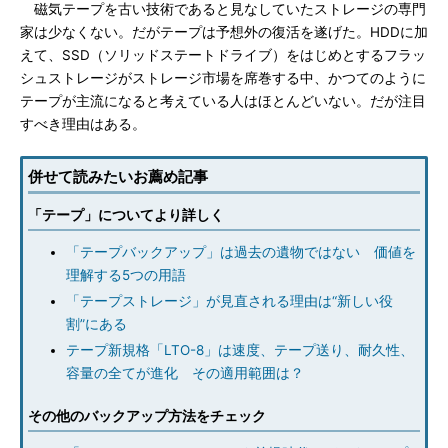
磁気テープを古い技術であると見なしていたストレージの専門
家は少なくない。だがテープは予想外の復活を遂げた。HDDに加
えて、SSD（ソリッドステートドライブ）をはじめとするフラッ
シュストレージがストレージ市場を席巻する中、かつてのように
テープが主流になると考えている人はほとんどいない。だが注目
すべき理由はある。
併せて読みたいお薦め記事
「テープ」についてより詳しく
「テープバックアップ」は過去の遺物ではない 価値を
理解する5つの用語
「テープストレージ」が見直される理由は“新しい役
割”にある
テープ新規格「LTO-8」は速度、テープ送り、耐久性、
容量の全てが進化 その適用範囲は？
その他のバックアップ方法をチェック