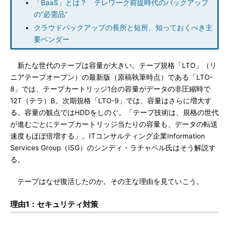
「BaaS」とは？ テレワーク前提時代のバックアップ
の“必需品”
クラウドバックアップの長所と短所、知っておくべき主
要ベンダー
新たな世代のテープは容量が大きい。テープ規格「LTO」（リ
ニアテープオープン）の最新版（原稿執筆時点）である「LTO-
8」では、テープカートリッジ1台の容量がデータの非圧縮時で
12T（テラ）B。次期規格「LTO-9」では、容量はさらに増大す
る。容量の観点ではHDDをしのぐ。「テープ技術は、規格の世代
が進むごとにテープカートリッジ当たりの容量も、データの転送
速度もほぼ倍増する」。ITコンサルティング企業Information
Services Group（ISG）のシンディ・ラチャペル氏はそう解説す
る。
テープはなぜ復活したのか。その主な理由を見ていこう。
理由1：セキュリティ対策