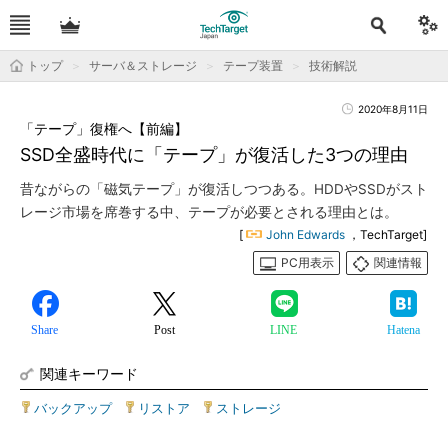
トップ
サーバ＆ストレージ
テープ装置
技術解説
2020年8月11日
「テープ」復権へ【前編】
SSD全盛時代に「テープ」が復活した3つの理由
昔ながらの「磁気テープ」が復活しつつある。HDDやSSDがスト
レージ市場を席巻する中、テープが必要とされる理由とは。
[
John Edwards
，TechTarget]
PC用表示
関連情報
Share
Post
LINE
Hatena
関連キーワード
バックアップ
|
リストア
|
ストレージ