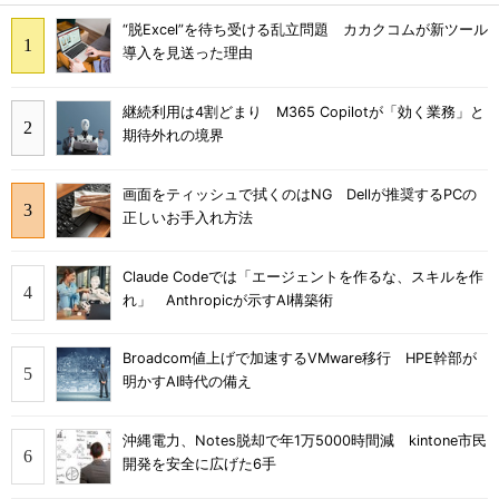
“脱Excel”を待ち受ける乱立問題 カカクコムが新ツール
導入を見送った理由
継続利用は4割どまり M365 Copilotが「効く業務」と
期待外れの境界
画面をティッシュで拭くのはNG Dellが推奨するPCの
正しいお手入れ方法
Claude Codeでは「エージェントを作るな、スキルを作
れ」 Anthropicが示すAI構築術
Broadcom値上げで加速するVMware移行 HPE幹部が
明かすAI時代の備え
沖縄電力、Notes脱却で年1万5000時間減 kintone市民
開発を安全に広げた6手