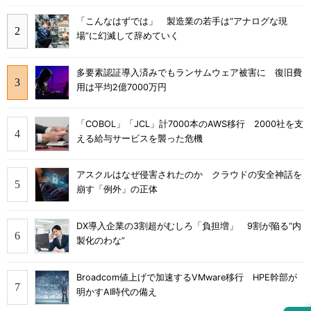
「こんなはずでは」 製造業の若手は“アナログな現
場”に幻滅して辞めていく
多要素認証導入済みでもランサムウェア被害に 復旧費
用は平均2億7000万円
「COBOL」「JCL」計7000本のAWS移行 2000社を支
える給与サービスを襲った危機
アスクルはなぜ侵害されたのか クラウドの安全神話を
崩す「例外」の正体
DX導入企業の3割超がむしろ「負担増」 9割が陥る“内
製化のわな”
Broadcom値上げで加速するVMware移行 HPE幹部が
明かすAI時代の備え