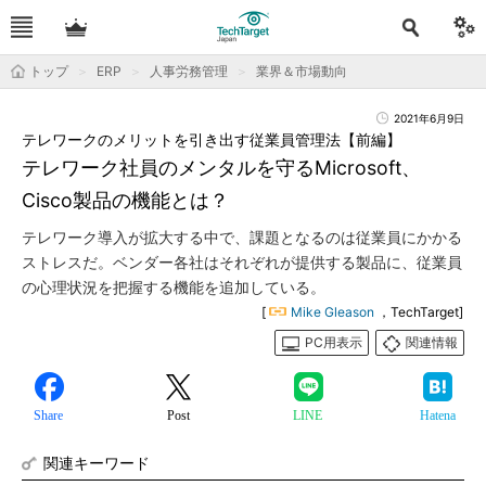
トップ
ERP
人事労務管理
業界＆市場動向
2021年6月9日
テレワークのメリットを引き出す従業員管理法【前編】
テレワーク社員のメンタルを守るMicrosoft、
Cisco製品の機能とは？
テレワーク導入が拡大する中で、課題となるのは従業員にかかる
ストレスだ。ベンダー各社はそれぞれが提供する製品に、従業員
の心理状況を把握する機能を追加している。
[
Mike Gleason
，TechTarget]
PC用表示
関連情報
Share
Post
LINE
Hatena
関連キーワード