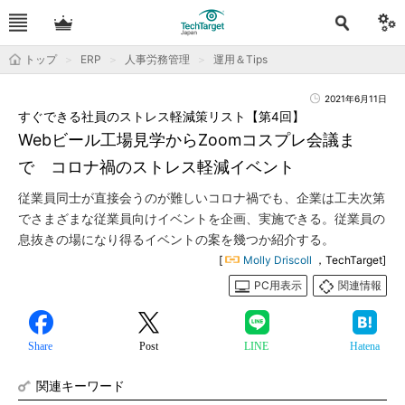
トップ
ERP
人事労務管理
運用＆Tips
2021年6月11日
すぐできる社員のストレス軽減策リスト【第4回】
Webビール工場見学からZoomコスプレ会議ま
で コロナ禍のストレス軽減イベント
従業員同士が直接会うのが難しいコロナ禍でも、企業は工夫次第
でさまざまな従業員向けイベントを企画、実施できる。従業員の
息抜きの場になり得るイベントの案を幾つか紹介する。
[
Molly Driscoll
，TechTarget]
PC用表示
関連情報
Share
Post
LINE
Hatena
関連キーワード