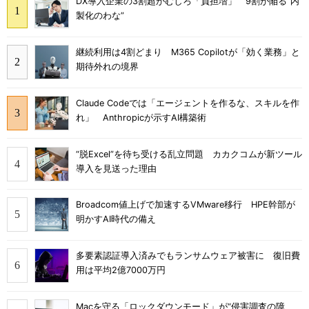
DX導入企業の3割超がむしろ「負担増」 9割が陥る“内
製化のわな”
継続利用は4割どまり M365 Copilotが「効く業務」と
期待外れの境界
Claude Codeでは「エージェントを作るな、スキルを作
れ」 Anthropicが示すAI構築術
“脱Excel”を待ち受ける乱立問題 カカクコムが新ツール
導入を見送った理由
Broadcom値上げで加速するVMware移行 HPE幹部が
明かすAI時代の備え
多要素認証導入済みでもランサムウェア被害に 復旧費
用は平均2億7000万円
Macを守る「ロックダウンモード」が“侵害調査の障