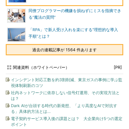
同僚プログラマーの機嫌を損ねずにミスを指摘でき
る“魔法の質問”
「RPA」で新人受け入れを楽にする“理想的な導入
手順”とは？
過去の連載記事が 1564 件あります
関連資料（ホワイトペーパー）
[PR]
インシデント対応工数を約3割削減、東京ガスの事例に学ぶ監
視体制刷新のコツ
社内ネットワークに依存しない信号灯運用、その実現方法と
は？
Dark AIが台頭する時代の新発想、「より高度なAIで対抗す
る」具体的方法とは...
電子契約サービス導入後の課題とは？ 大企業向け5つの選定
ポイント