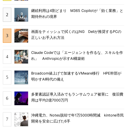
継続利用は4割どまり M365 Copilotが「効く業務」と
期待外れの境界
画面をティッシュで拭くのはNG Dellが推奨するPCの
正しいお手入れ方法
Claude Codeでは「エージェントを作るな、スキルを作
れ」 Anthropicが示すAI構築術
Broadcom値上げで加速するVMware移行 HPE幹部が
明かすAI時代の備え
多要素認証導入済みでもランサムウェア被害に 復旧費
用は平均2億7000万円
沖縄電力、Notes脱却で年1万5000時間減 kintone市民
開発を安全に広げた6手