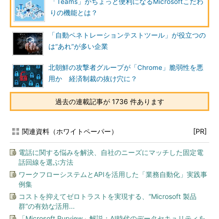
「Teams」がちょっと便利になるMicrosoftこだわ
りの機能とは？
「自動ペネトレーションテストツール」が役立つの
は“あれ”が多い企業
北朝鮮の攻撃者グループが「Chrome」脆弱性を悪
用か 経済制裁の抜け穴に？
過去の連載記事が 1736 件あります
関連資料（ホワイトペーパー）
[PR]
電話に関する悩みを解決、自社のニーズにマッチした固定電
話回線を選ぶ方法
ワークフローシステムとAPIを活用した「業務自動化」実践事
例集
コストを抑えてゼロトラストを実現する、“Microsoft 製品
群”の有効な活用...
「Microsoft Purview」解説：AI時代のデータセキュリティを