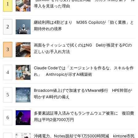
導入を見送った理由
継続利用は4割どまり M365 Copilotが「効く業務」と
期待外れの境界
画面をティッシュで拭くのはNG Dellが推奨するPCの
正しいお手入れ方法
Claude Codeでは「エージェントを作るな、スキルを作
れ」 Anthropicが示すAI構築術
Broadcom値上げで加速するVMware移行 HPE幹部が
明かすAI時代の備え
多要素認証導入済みでもランサムウェア被害に 復旧費
用は平均2億7000万円
沖縄電力、Notes脱却で年1万5000時間減 kintone市民