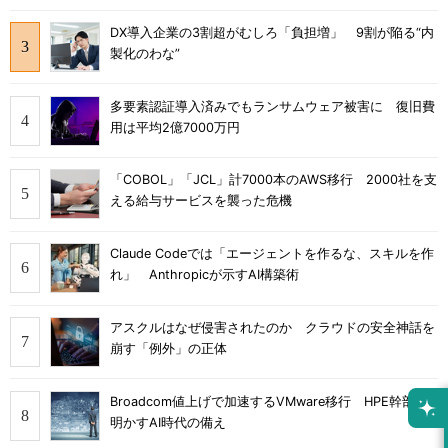
DX導入企業の3割超がむしろ「負担増」 9割が陥る“内
製化のわな”
多要素認証導入済みでもランサムウェア被害に 復旧費
用は平均2億7000万円
「COBOL」「JCL」計7000本のAWS移行 2000社を支
える給与サービスを襲った危機
Claude Codeでは「エージェントを作るな、スキルを作
れ」 Anthropicが示すAI構築術
アスクルはなぜ侵害されたのか クラウドの安全神話を
崩す「例外」の正体
Broadcom値上げで加速するVMware移行 HPE幹部が
明かすAI時代の備え