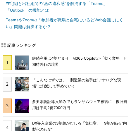
在宅組と出社組間の“あの違和感”を解消する「Teams」
「Outlook」の機能とは
TeamsやZoomの「参加者が職場と自宅にいるとWeb会議しにく
い」問題は解決するか？
記事ランキング
継続利用は4割どまり M365 Copilotが「効く業務」と
期待外れの境界
「こんなはずでは」 製造業の若手は“アナログな現
場”に幻滅して辞めていく
多要素認証導入済みでもランサムウェア被害に 復旧費
用は平均2億7000万円
DX導入企業の3割超がむしろ「負担増」 9割が陥る“内
製化のわな”