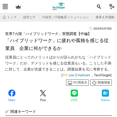
トップ
経営とIT
IT経営／IT戦略系ソリューション
業界＆市場動
2022年5月19日
世界7カ国「ハイブリッドワーク」実態調査【中編】
「ハイブリッドワーク」に疲れや孤独を感じる従
業員 企業に何ができるか
従業員にとってのメリットばかりが語られがちな「ハイブリッド
ワーク」だが、デメリットを感じる従業員もいる。こうした不満
に対して、企業が支援できることは。調査結果を元に考察する。
[
Joe O'Halloran
，TechTarget]
PC用表示
関連情報
Share
Post
LINE
Hatena
関連キーワード