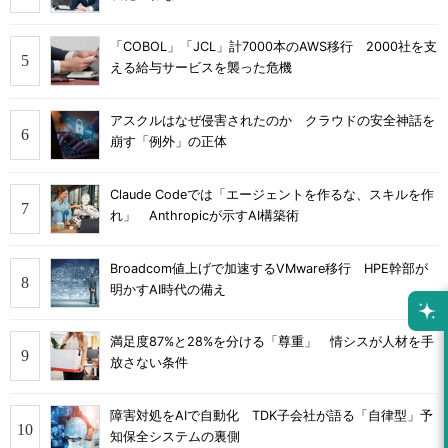
「COBOL」「JCL」計7000本のAWS移行 2000社を支
える給与サービスを襲った危機
アスクルはなぜ侵害されたのか クラウドの安全神話を
崩す「例外」の正体
Claude Codeでは「エージェントを作るな、スキルを作
れ」 Anthropicが示すAI構築術
Broadcom値上げで加速するVMware移行 HPE幹部が
明かすAI時代の備え
満足度87%と28%を分ける「尊重」 情シスが人材を手
放さない条件
障害対処をAIで自動化 TDK子会社が語る「自律型」予
知保全システムの裏側