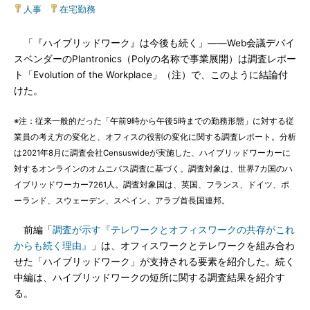
人事
|
在宅勤務
「『ハイブリッドワーク』は今後も続く」――Web会議デバイ
スベンダーのPlantronics（Polyの名称で事業展開）は調査レポー
ト「Evolution of the Workplace」（注）で、このように結論付
けた。
※注：従来一般的だった「午前9時から午後5時までの勤務形態」に対する従
業員の考え方の変化と、オフィスの役割の変化に関する調査レポート。分析
は2021年8月に調査会社Censuswideが実施した、ハイブリッドワーカーに
対するオンラインのオムニバス調査に基づく。調査対象は、世界7カ国のハ
イブリッドワーカー7261人。調査対象国は、英国、フランス、ドイツ、ポ
ーランド、スウェーデン、スペイン、アラブ首長国連邦。
前編「
調査が示す『テレワークとオフィスワークの共存がこれ
からも続く理由』
」は、オフィスワークとテレワークを組み合わ
せた「ハイブリッドワーク」が支持される要素を紹介した。続く
中編は、ハイブリッドワークの短所に関する調査結果を紹介す
る。